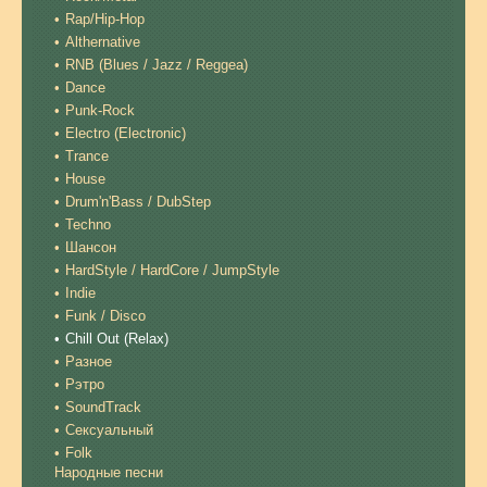
Rap/Hip-Hop
Althernative
RNB (Blues / Jazz / Reggea)
Dance
Punk-Rock
Electro (Electronic)
Trance
House
Drum'n'Bass / DubStep
Techno
Шансон
HardStyle / HardCore / JumpStyle
Indie
Funk / Disco
Chill Out (Relax)
Разное
Рэтро
SoundTrack
Сексуальный
Folk
Народные песни