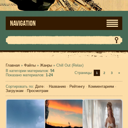
NAVIGATION
Главная
»
Файлы
»
Жанры
» Chill Out (Relax)
В категории материалов
:
54
Страницы
:
1
2
3
»
Показано материалов
:
1-24
Сортировать по
:
Дате
·
Названию
·
Рейтингу
·
Комментариям
·
Загрузкам
·
Просмотрам