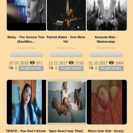
Moby - The Sorrow Tree
Patrick Baker - One More
Amanda Mair -
(EastWes...
Hit
Wednesday
Видеоклипы
Видеоклипы
Видеоклипы
07.07.2018
871
13.11.2017
1016
31.10.2017
1064
0
0
0
ПОДРОБНЕЕ
ПОДРОБНЕЕ
ПОДРОБНЕЕ
TRACE - You Don't Know
Sans Souci feat. Pearl
filous feat. Klei - Knots