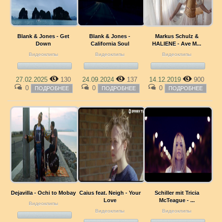
Blank & Jones - Get
Blank & Jones -
Markus Schulz &
Down
California Soul
HALIENE - Ave M...
Видеоклипы
Видеоклипы
Видеоклипы
27.02.2025
130
24.09.2024
137
14.12.2019
900
0
0
0
ПОДРОБНЕЕ
ПОДРОБНЕЕ
ПОДРОБНЕЕ
Dejavilla - Ochi to Mobay
Caius feat. Neigh - Your
Schiller mit Tricia
Love
McTeague - ...
Видеоклипы
Видеоклипы
Видеоклипы