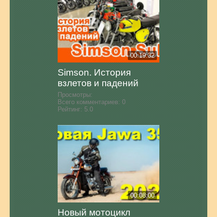
00:19:32
Simson. История
взлетов и падений
Просмотры:
Всего комментариев:
0
Рейтинг:
5.0
00:08:00
Новый мотоцикл