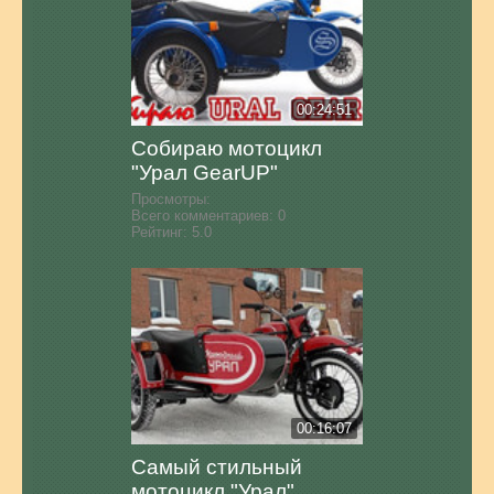
00:24:51
Собираю мотоцикл
"Урал GearUP"
Просмотры:
Всего комментариев:
0
Рейтинг:
5.0
00:16:07
Самый стильный
мотоцикл "Урал"