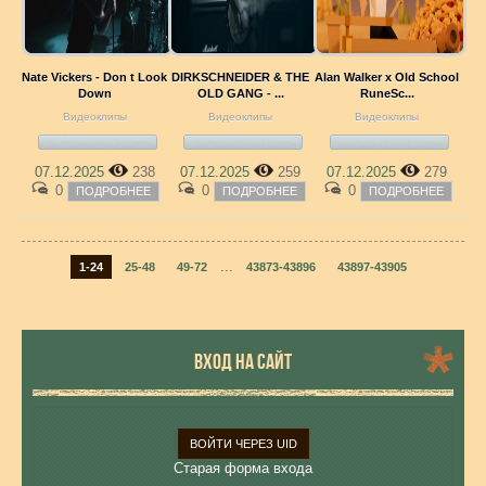
Nate Vickers - Don t Look
DIRKSCHNEIDER & THE
Alan Walker x Old School
Down
OLD GANG - ...
RuneSc...
Видеоклипы
Видеоклипы
Видеоклипы
07.12.2025
238
07.12.2025
259
07.12.2025
279
0
0
0
ПОДРОБНЕЕ
ПОДРОБНЕЕ
ПОДРОБНЕЕ
...
1-24
25-48
49-72
43873-43896
43897-43905
ВХОД НА САЙТ
ВОЙТИ ЧЕРЕЗ UID
Старая форма входа