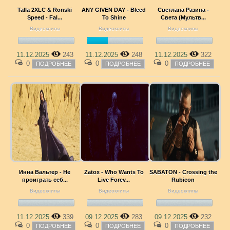
Talla 2XLC & Ronski
ANY GIVEN DAY - Bleed
Светлана Разина -
Speed - Fal...
To Shine
Света (Мультв...
Видеоклипы
Видеоклипы
Видеоклипы
11.12.2025
243
11.12.2025
248
11.12.2025
322
0
0
0
ПОДРОБНЕЕ
ПОДРОБНЕЕ
ПОДРОБНЕЕ
Инна Вальтер - Не
Zatox - Who Wants To
SABATON - Crossing the
проиграть себ...
Live Forev...
Rubicon
Видеоклипы
Видеоклипы
Видеоклипы
11.12.2025
339
09.12.2025
283
09.12.2025
232
0
0
0
ПОДРОБНЕЕ
ПОДРОБНЕЕ
ПОДРОБНЕЕ