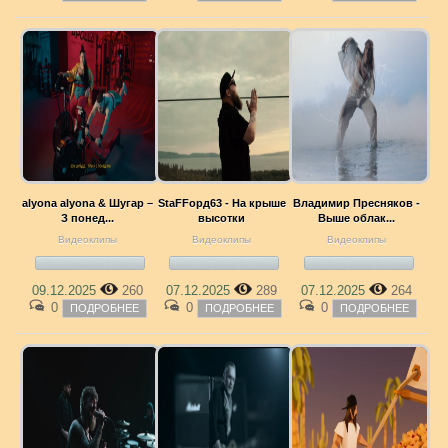
alyona alyona & Шугар –
StaFFорд63 - На крыше
Владимир Пресняков -
З понед...
высотки
Выше облак...
Видеоклипы
Видеоклипы
Видеоклипы
09.12.2025
260
07.12.2025
289
07.12.2025
264
0
0
0
ПОДРОБНЕЕ
ПОДРОБНЕЕ
ПОДРОБНЕЕ