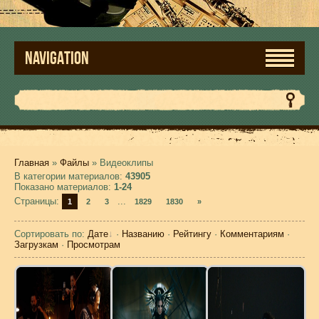
NAVIGATION
Главная
»
Файлы
» Видеоклипы
В категории материалов
:
43905
Показано материалов
:
1-24
Страницы
:
...
1
2
3
1829
1830
»
Сортировать по
:
Дате
·
Названию
·
Рейтингу
·
Комментариям
·
Загрузкам
·
Просмотрам