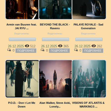
Armin van Buuren feat.
BEYOND THE BLACK -
PALAYE ROYALE - Sad
JAI RYU ...
Ravens
Generation
Видеоклипы
Видеоклипы
Видеоклипы
26.12.2025
512
26.12.2025
365
26.12.2025
262
0
0
0
ПОДРОБНЕЕ
ПОДРОБНЕЕ
ПОДРОБНЕЕ
P.O.D. - Don t Let Me
Alan Walker, Steve Aoki,
VISIONS OF ATLANTIS &
Down
Lonely...
WARKINGS ...