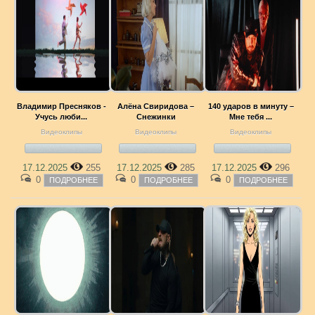
Владимир Пресняков -
Алёна Свиридова –
140 ударов в минуту –
Учусь люби...
Снежинки
Мне тебя ...
Видеоклипы
Видеоклипы
Видеоклипы
17.12.2025
255
17.12.2025
285
17.12.2025
296
0
0
0
ПОДРОБНЕЕ
ПОДРОБНЕЕ
ПОДРОБНЕЕ