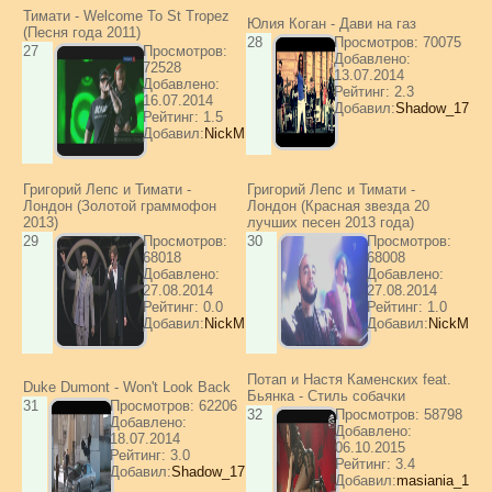
Тимати - Welcome To St Tropez
Юлия Коган - Дави на газ
(Песня года 2011)
28
Просмотров: 70075
27
Просмотров:
Добавлено:
72528
13.07.2014
Добавлено:
Рейтинг: 2.3
16.07.2014
Добавил:
Shadow_17
Рейтинг: 1.5
Добавил:
NickM
Григорий Лепс и Тимати -
Григорий Лепс и Тимати -
Лондон (Золотой граммофон
Лондон (Красная звезда 20
2013)
лучших песен 2013 года)
29
Просмотров:
30
Просмотров:
68018
68008
Добавлено:
Добавлено:
27.08.2014
27.08.2014
Рейтинг: 0.0
Рейтинг: 1.0
Добавил:
NickM
Добавил:
NickM
Потап и Настя Каменских feat.
Duke Dumont - Won't Look Back
Бьянка - Стиль собачки
31
Просмотров: 62206
32
Просмотров: 58798
Добавлено:
Добавлено:
18.07.2014
06.10.2015
Рейтинг: 3.0
Рейтинг: 3.4
Добавил:
Shadow_17
Добавил:
masiania_1