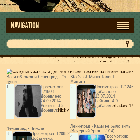
NAVIGATION
Вася обломов и Ленинград - От
StoDva & Миша ТаланТ -
души
Мимика
1
Просмотров:
2
Просмотров: 121245
121908
Добавлено:
Добавлено:
13.07.2014
24.09.2014
Рейтинг: 4.0
Рейтинг: 3.3
Добавил:
Shadow_17
Добавил:
NickM
Ленинград - Кабы не было зимы
Ленинград - Никола
(Вечерний Ургант 2014)
3
Просмотров: 120992
4
Просмотров:
Добавлено: