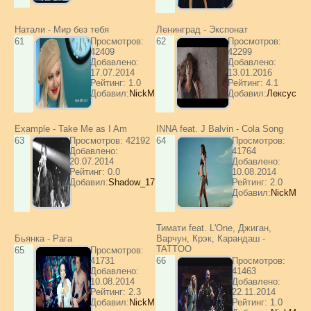
Натали - Мир без тебя
Ленинград - Экспонат
61
Просмотров:
62
Просмотров:
42409
42299
Добавлено:
Добавлено:
17.07.2014
13.01.2016
Рейтинг: 1.0
Рейтинг: 4.1
Добавил:
NickM
Добавил:
Лексус
Example - Take Me as I Am
INNA feat. J Balvin - Cola Song
63
Просмотров: 42192
64
Просмотров:
Добавлено:
41764
20.07.2014
Добавлено:
Рейтинг: 0.0
10.08.2014
Добавил:
Shadow_17
Рейтинг: 2.0
Добавил:
NickM
Тимати feat. L'One, Джиган,
Бьянка - Рага
Варчун, Крэк, Карандаш -
TATTOO
65
Просмотров:
41731
66
Просмотров:
Добавлено:
41463
10.08.2014
Добавлено:
Рейтинг: 2.3
22.11.2014
Добавил:
NickM
Рейтинг: 1.0