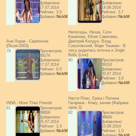
Добавлено:
Добавлено:
17.07.2014
14.09.2014
Рейтинг: 3.0
Рейтинг: 3.7
Добавил:
NickM
Добавил:
NickM
Непоседы, Нюша, Сати
Казанова, Юлия Савичева,
Ани Лорак - Скрипочка
Дмитрий Колдун, Влад
(Пісня-2003)
Соколовский, Марк Тишман - В
лесу родилась ёлочка и Jingle
79
Просмотров:
Bells (Live)
39174
Добавлено:
80
Просмотров:
17.07.2014
39153
Рейтинг: 0.0
Добавлено:
Добавил:
NickM
20.07.2014
Рейтинг: 3.0
Добавил:
NickM
Настя Плис, Еріка і Полина
INNA - More Than Friends
Гагарина - Кому, зачем (Фабрика
зірок 3)
81
Просмотров:
38859
82
Просмотров:
Добавлено:
38666
25.07.2014
Добавлено:
Рейтинг: 3.3
10.08.2014
Добавил:
NickM
Рейтинг: 1.0
Добавил:
NickM