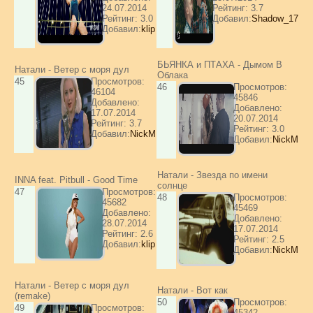
24.07.2014
Рейтинг: 3.7
Рейтинг: 3.0
Добавил:
Shadow_17
Добавил:
klip
БЬЯНКА и ПТАХА - Дымом В
Натали - Ветер с моря дул
Облака
45
Просмотров:
46
Просмотров:
46104
45846
Добавлено:
Добавлено:
17.07.2014
20.07.2014
Рейтинг: 3.7
Рейтинг: 3.0
Добавил:
NickM
Добавил:
NickM
Натали - Звезда по имени
INNA feat. Pitbull - Good Time
солнце
47
Просмотров:
48
Просмотров:
45682
45469
Добавлено:
Добавлено:
28.07.2014
17.07.2014
Рейтинг: 2.6
Рейтинг: 2.5
Добавил:
klip
Добавил:
NickM
Натали - Ветер с моря дул
Натали - Вот как
(remake)
50
Просмотров:
49
Просмотров:
45342