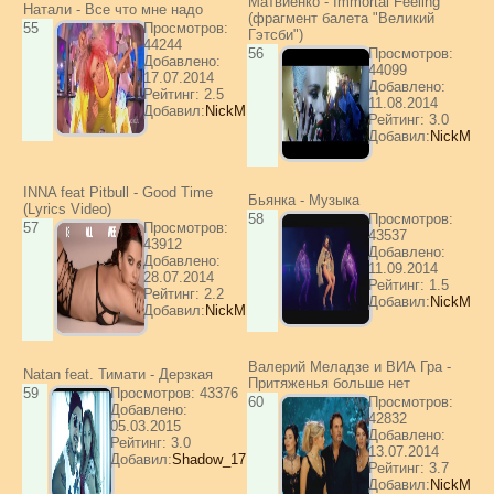
Матвиенко - Immortal Feeling
Натали - Все что мне надо
(фрагмент балета "Великий
55
Просмотров:
Гэтсби")
44244
56
Просмотров:
Добавлено:
44099
17.07.2014
Добавлено:
Рейтинг: 2.5
11.08.2014
Добавил:
NickM
Рейтинг: 3.0
Добавил:
NickM
INNA feat Pitbull - Good Time
Бьянка - Музыка
(Lyrics Video)
58
Просмотров:
57
Просмотров:
43537
43912
Добавлено:
Добавлено:
11.09.2014
28.07.2014
Рейтинг: 1.5
Рейтинг: 2.2
Добавил:
NickM
Добавил:
NickM
Валерий Меладзе и ВИА Гра -
Natan feat. Тимати - Дерзкая
Притяженья больше нет
59
Просмотров: 43376
60
Просмотров:
Добавлено:
42832
05.03.2015
Добавлено:
Рейтинг: 3.0
13.07.2014
Добавил:
Shadow_17
Рейтинг: 3.7
Добавил:
NickM