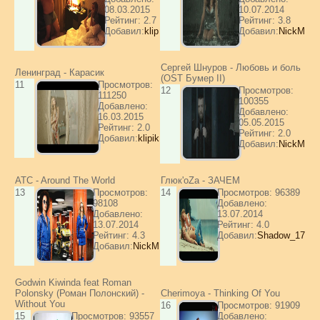
08.03.2015
10.07.2014
Рейтинг: 2.7
Рейтинг: 3.8
Добавил:
klip
Добавил:
NickM
Сергей Шнуров - Любовь и боль
Ленинград - Карасик
(OST Бумер II)
11
Просмотров:
12
Просмотров:
111250
100355
Добавлено:
Добавлено:
16.03.2015
05.05.2015
Рейтинг: 2.0
Рейтинг: 2.0
Добавил:
klipik
Добавил:
NickM
ATC - Around The World
Глюк'oZa - ЗАЧЕМ
13
Просмотров:
14
Просмотров: 96389
98108
Добавлено:
Добавлено:
13.07.2014
13.07.2014
Рейтинг: 4.0
Рейтинг: 4.3
Добавил:
Shadow_17
Добавил:
NickM
Godwin Kiwinda feat Roman
Polonsky (Роман Полонский) -
Cherimoya - Thinking Of You
Without You
16
Просмотров: 91909
15
Просмотров: 93557
Добавлено: