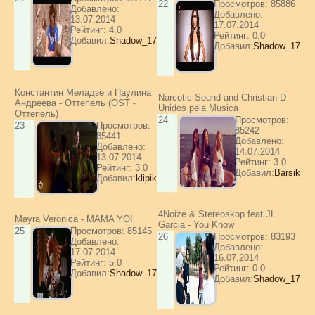
22
Просмотров: 85886
Добавлено:
Добавлено:
13.07.2014
17.07.2014
Рейтинг: 4.0
Рейтинг: 0.0
Добавил:
Shadow_17
Добавил:
Shadow_17
Константин Меладзе и Паулина
Narcotic Sound and Christian D -
Андреева - Оттепель (OST -
Unidos pela Musica
Оттепель)
24
Просмотров:
23
Просмотров:
85242
85441
Добавлено:
Добавлено:
14.07.2014
13.07.2014
Рейтинг: 3.0
Рейтинг: 3.0
Добавил:
Barsik
Добавил:
klipik
4Noize & Stereoskop feat JL
Mayra Veronica - MAMA YO!
Garcia - You Know
25
Просмотров: 85145
26
Просмотров: 83193
Добавлено:
Добавлено:
17.07.2014
16.07.2014
Рейтинг: 5.0
Рейтинг: 0.0
Добавил:
Shadow_17
Добавил:
Shadow_17