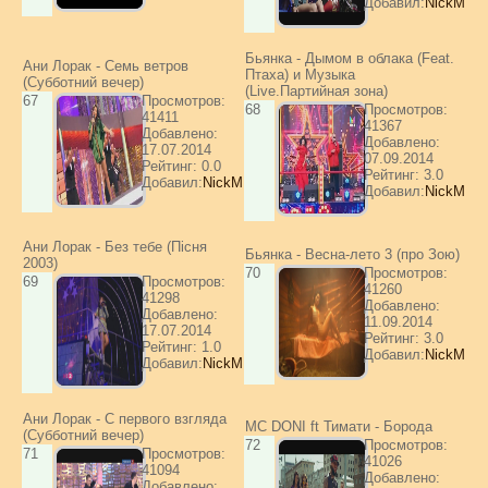
Добавил:
NickM
Бьянка - Дымом в облака (Feat.
Ани Лорак - Семь ветров
Птаха) и Музыка
(Субботний вечер)
(Live.Партийная зона)
67
Просмотров:
68
Просмотров:
41411
41367
Добавлено:
Добавлено:
17.07.2014
07.09.2014
Рейтинг: 0.0
Рейтинг: 3.0
Добавил:
NickM
Добавил:
NickM
Ани Лорак - Без тебе (Пісня
Бьянка - Весна-лето 3 (про Зою)
2003)
70
Просмотров:
69
Просмотров:
41260
41298
Добавлено:
Добавлено:
11.09.2014
17.07.2014
Рейтинг: 3.0
Рейтинг: 1.0
Добавил:
NickM
Добавил:
NickM
Ани Лорак - С первого взгляда
МС DONI ft Тимати - Борода
(Субботний вечер)
72
Просмотров:
71
Просмотров:
41026
41094
Добавлено:
Добавлено: