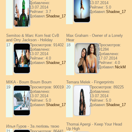
Добавлено:
13.07.2014
13.07.2014
Рейтинг: 5.0
Рейтинг: 3.7
Добавил:
Shadow_17
Добавил:
Shadow_17
Semitoo & Marc Korn feat CvB
Max Graham - Owner of a Lonely
and Orry Jackson - Holiday
Hear
17
Просмотров: 91402
18
Просмотров:
Добавлено:
91284
13.07.2014
Добавлено:
Рейтинг: 4.0
17.07.2014
Добавил:
Shadow_17
Рейтинг: 4.0
Добавил:
NickM
MIKA - Boum Boum Boum
Temara Melek - Fingerprints
19
Просмотров: 90019
20
Просмотров: 89225
Добавлено:
Добавлено:
13.07.2014
13.07.2014
Рейтинг: 5.0
Рейтинг: 5.0
Добавил:
Shadow_17
Добавил:
Shadow_17
Thomai Apergi - Keep Your Head
Илья Гуров - За любовь твою
Up High
21
Просмотров: 86441