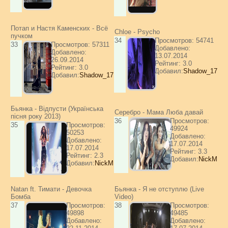
Потап и Настя Каменских - Всё
Chloe - Psycho
пучком
34
Просмотров: 54741
33
Просмотров: 57311
Добавлено:
Добавлено:
13.07.2014
26.09.2014
Рейтинг: 3.0
Рейтинг: 3.0
Добавил:
Shadow_17
Добавил:
Shadow_17
Бьянка - Відпусти (Українська
Серебро - Мама Люба давай
пісня року 2013)
36
Просмотров:
35
Просмотров:
49924
50253
Добавлено:
Добавлено:
17.07.2014
17.07.2014
Рейтинг: 3.3
Рейтинг: 2.3
Добавил:
NickM
Добавил:
NickM
Natan ft. Тимати - Девочка
Бьянка - Я не отступлю (Live
Бомба
Video)
37
Просмотров:
38
Просмотров:
49898
49485
Добавлено:
Добавлено: