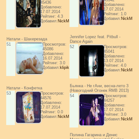
45436
Добавлено:
Добавлено:
17.07.2014
17.07.2014
Рейтинг: 1.0
Рейтинг: 4.3
Добавил:
NickM
Добавил:
NickM
Jennifer Lopez feat. Pitbull -
Натали - Шахерезада
Dance Again
51
Просмотров:
52
Просмотров:
45086
45041
Добавлено:
Добавлено:
16.07.2014
13.07.2014
Рейтинг: 3.0
Рейтинг: 4.0
Добавил:
klipik
Добавил:
NickM
Бьянка - Не гАни, весна-лето 3
Натали - Конфетка
(Новогодний Огонек RMB 2013)
53
Просмотров:
54
Просмотров:
44576
44257
Добавлено:
Добавлено:
17.07.2014
17.07.2014
Рейтинг: 0.0
Рейтинг: 3.0
Добавил:
NickM
Добавил:
NickM
Полина Гагарина и Денис