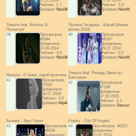
22.11.2014
17.07.2014
Рейтинг: 2.7
Рейтинг: 3.0
Добавил:
NickM
Добавил:
NickM
Тимати feat. Kristina Si -
Полина Гагарина - Шагай (Новая
Посмотри
волна 2014)
39
Просмотров:
40
Просмотров:
48344
48297
Добавлено:
Добавлено:
03.09.2014
29.07.2014
Рейтинг: 3.0
Рейтинг: 0.0
Добавил:
NickM
Добавил:
NickM
Тимати feat. Рекорд Оркестр -
Натали - О боже, какой мужчина
Баклажан
41
Просмотров:
42
Просмотров:
47610
47199
Добавлено:
Добавлено:
16.07.2014
07.09.2015
Рейтинг: 3.6
Рейтинг: 4.2
Добавил:
klipik
Добавил:
Лексус
Бьянка - Звук Говно
Franky - City Of Angels
43
Просмотров:
44
Просмотров: 46222
46539
Добавлено:
Добавлено:
13.07.2014