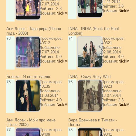
22.11.2014
17.07.2014
Рейтинг: 3.8
Рейтинг: 2.3
Добавил:
NickM
Добавил:
NickM
Ани Лорак - Тара-рира (Песня
INNA - INDIA (Rock the Roof -
года - 2003)
London)
73
Просмотров:
74
Просмотров:
40512
40321
Добавлено:
Добавлено:
17.07.2014
02.08.2014
Рейтинг: 0.0
Рейтинг: 4.0
Добавил:
NickM
Добавил:
NickM
Бьянка - Я не отступлю
INNA - Crazy Sexy Wild
75
Просмотров:
76
Просмотров:
40135
39923
Добавлено:
Добавлено:
11.08.2014
18.07.2014
Рейтинг: 4.0
Рейтинг: 2.3
Добавил:
NickM
Добавил:
NickM
Ани Лорак - Мрій про мене
Вера Брежнева и Тимати -
(Пісня 2003)
Понты
77
Просмотров:
78
Просмотров:
39409
39341