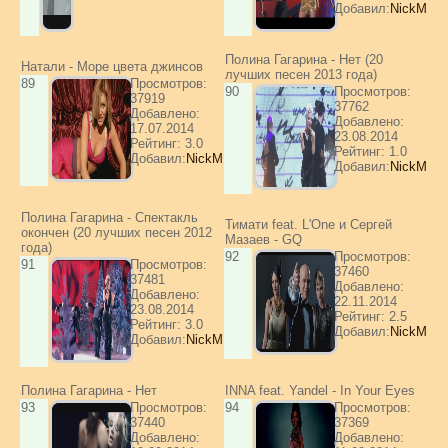
Добавил:
NickM
Полина Гагарина - Нет (20
Натали - Море цвета джинсов
лучших песен 2013 года)
89
Просмотров:
90
Просмотров:
37919
37762
Добавлено:
Добавлено:
17.07.2014
23.08.2014
Рейтинг: 3.0
Рейтинг: 1.0
Добавил:
NickM
Добавил:
NickM
Полина Гагарина - Спектакль
Тимати feat. L'One и Сергей
окончен (20 лучших песен 2012
Мазаев - GQ
года)
92
Просмотров:
91
Просмотров:
37460
37481
Добавлено:
Добавлено:
22.11.2014
23.08.2014
Рейтинг: 2.5
Рейтинг: 3.0
Добавил:
NickM
Добавил:
NickM
Полина Гагарина - Нет
INNA feat. Yandel - In Your Eyes
93
Просмотров:
94
Просмотров:
37440
37369
Добавлено:
Добавлено: