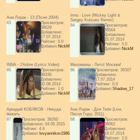
Inna - Love (Mickey Light &
Ани Лорак - 13 (Пісня 2004)
Sergey Kutsuev Remix)
83
Просмотров:
84
Просмотров:
38629
38564
Добавлено:
Добавлено:
17.07.2014
25.07.2014
Рейтинг: 0.0
Рейтинг: 3.0
Добавил:
NickM
Добавил:
NickM
INNA - J'Adore (Lyrics Video)
Меломаны - Лето! Москва!
85
Просмотров:
86
Просмотров: 38307
38335
Добавлено:
Добавлено:
17.07.2014
02.08.2014
Рейтинг: 0.0
Рейтинг: 1.0
Добавил:
Shadow_17
Добавил:
NickM
Аркадий КОБЯКОВ - Некуда
Ани Лорак - Для Тебя (Live,
бежать
Песня Года, 2011)
87
Просмотров: 38260
88
Просмотров:
Добавлено: 04.05.2015
38062
Рейтинг: 4.6
Добавлено:
Добавил:
lovyannikov1986
18.07.2014
Рейтинг: 3.0