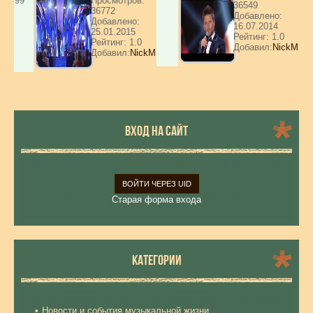
99
Просмотров:
36549
36772
Добавлено:
Добавлено:
16.07.2014
25.01.2015
Рейтинг: 1.0
Рейтинг: 1.0
Добавил:
NickM
Добавил:
NickM
ВХОД НА САЙТ
ВОЙТИ ЧЕРЕЗ UID
Старая форма входа
КАТЕГОРИИ
Новости и события музыкальной жизни