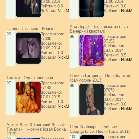
19.09.2014
11.08.2014
Рейтинг: 0.0
Рейтинг: 3.0
Добавил:
NickM
Добавил:
NickM
Ани Лорак - Ты, с высоты (Live
Полина Гагарина - Навек
Вечерний квартал)
95
Просмотров:
96
Просмотров:
37330
37152
Добавлено:
Добавлено:
19.09.2014
18.07.2014
Рейтинг: 1.0
Рейтинг: 3.5
Добавил:
NickM
Добавил:
NickM
Полина Гагарина - Нет (Золотой
Тимати - Одноклассница
граммофон 2013)
97
Просмотров:
98
Просмотров:
37143
37076
Добавлено:
Добавлено:
17.01.2015
03.09.2014
Рейтинг: 1.0
Рейтинг: 0.0
Добавил:
NickM
Добавил:
NickM
Артем Лоик & Григорий Лепс &
Сергей Лазарев - Биение
Тимати - Никотин (Новая Волна
Сердца (Live, Песня Года, 2011)
2013)
100
Просмотров: