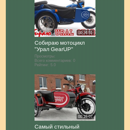
00:24:51
Собираю мотоцикл
"Урал GearUP"
Просмотры:
Всего комментариев:
0
Рейтинг:
5.0
00:16:07
Самый стильный