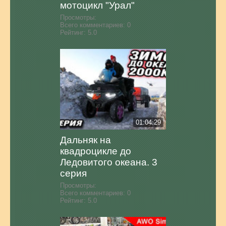
мотоцикл "Урал"
Просмотры:
Всего комментариев:
0
Рейтинг:
5.0
01:04:29
Дальняк на
квадроцикле до
Ледовитого океана. 3
серия
Просмотры:
Всего комментариев:
0
Рейтинг:
5.0