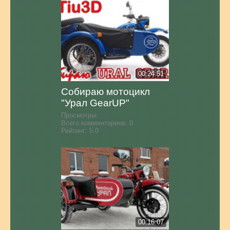
00:24:51
Собираю мотоцикл
"Урал GearUP"
Просмотры:
Всего комментариев:
0
Рейтинг:
5.0
00:16:07