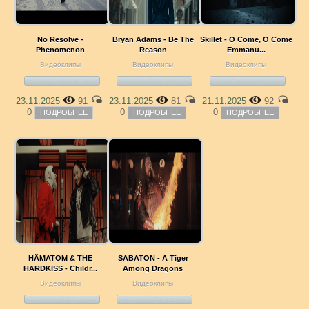
No Resolve -
Bryan Adams - Be The
Skillet - O Come, O Come
Phenomenon
Reason
Emmanu...
Видеоклипы
Видеоклипы
Видеоклипы
23.11.2025
91
23.11.2025
81
21.11.2025
92
0
0
0
ПОДРОБНЕЕ
ПОДРОБНЕЕ
ПОДРОБНЕЕ
HÄMATOM & THE
SABATON - A Tiger
HARDKISS - Childr...
Among Dragons
Видеоклипы
Видеоклипы