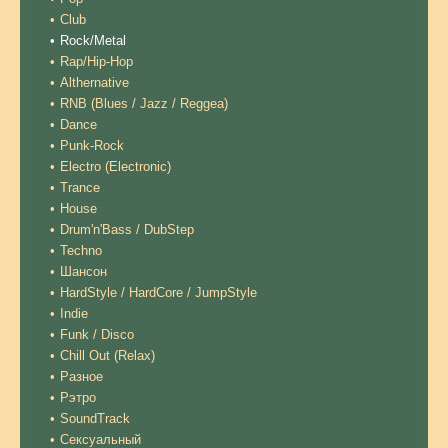
Club
Rock/Metal
Rap/Hip-Hop
Althernative
RNB (Blues / Jazz / Reggea)
Dance
Punk-Rock
Electro (Electronic)
Trance
House
Drum'n'Bass / DubStep
Techno
Шансон
HardStyle / HardCore / JumpStyle
Indie
Funk / Disco
Chill Out (Relax)
Разное
Рэтро
SoundTrack
Сексуальный