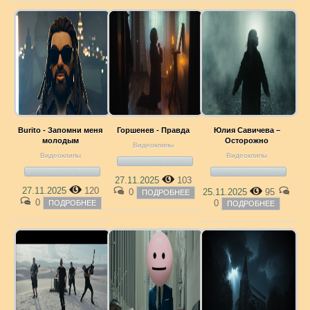
Burito - Запомни меня
Горшенев - Правда
Юлия Савичева –
молодым
Осторожно
Видеоклипы
Видеоклипы
Видеоклипы
27.11.2025
103
27.11.2025
120
0
25.11.2025
95
ПОДРОБНЕЕ
0
0
ПОДРОБНЕЕ
ПОДРОБНЕЕ