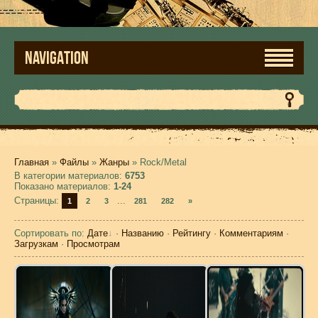
NAVIGATION
Главная
»
Файлы
»
Жанры
» Rock/Metal
В категории материалов
:
6753
Показано материалов
:
1-24
Страницы
:
...
1
2
3
281
282
»
Сортировать по
:
Дате
·
Названию
·
Рейтингу
·
Комментариям
·
Загрузкам
·
Просмотрам