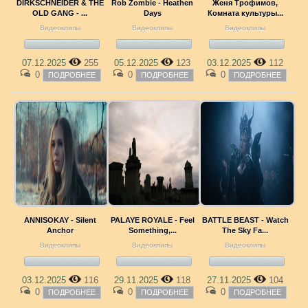
DIRKSCHNEIDER & THE
Rob Zombie - Heathen
Женя Трофимов,
OLD GANG - ...
Days
Комната культуры...
Видеоклипы
Видеоклипы
Видеоклипы
07.12.2025
255
05.12.2025
123
03.12.2025
112
0
0
0
ПОДРОБНЕЕ
ПОДРОБНЕЕ
ПОДРОБНЕЕ
ANNISOKAY - Silent
PALAYE ROYALE - Feel
BATTLE BEAST - Watch
Anchor
Something,...
The Sky Fa...
Видеоклипы
Видеоклипы
Видеоклипы
03.12.2025
116
29.11.2025
118
27.11.2025
104
0
0
0
ПОДРОБНЕЕ
ПОДРОБНЕЕ
ПОДРОБНЕЕ