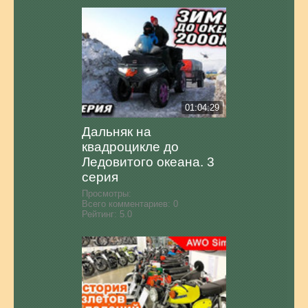
01:04:29
Дальняк на
квадроцикле до
Ледовитого океана. 3
серия
Просмотры:
Всего комментариев:
0
Рейтинг:
5.0