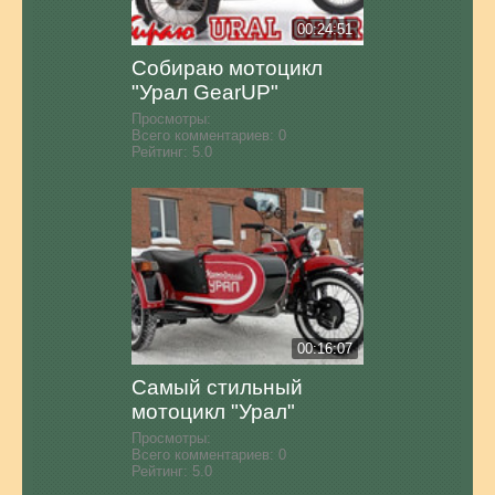
00:24:51
Собираю мотоцикл
"Урал GearUP"
Просмотры:
Всего комментариев:
0
Рейтинг:
5.0
00:16:07
Самый стильный
мотоцикл "Урал"
Просмотры:
Всего комментариев:
0
Рейтинг:
5.0