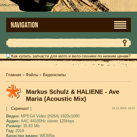
NAVIGATION
Главная
»
Файлы
»
Видеоклипы
Markus Schulz & HALIENE - Ave
Maria (Acoustic Mix)
[ ·
Скриншот
]
14.12.2019, 10:15
Видео:
MPEG4 Video (H264) 1920x1080
Аудио:
AAC 44100Hz stereo 125kbps
Размер:
35.83 Mb
Год:
2019
Качество видео:
WEBRip