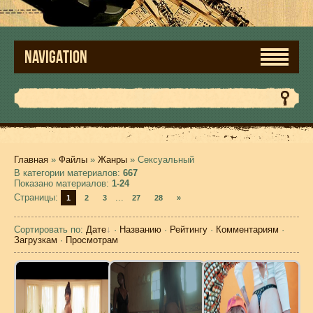
NAVIGATION
Главная
»
Файлы
»
Жанры
» Сексуальный
В категории материалов
:
667
Показано материалов
:
1-24
Страницы
:
...
1
2
3
27
28
»
Сортировать по
:
Дате
·
Названию
·
Рейтингу
·
Комментариям
·
Загрузкам
·
Просмотрам