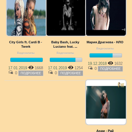
City Girls ft. Cardi B -
Baby Bash, Lucky
Мария Драгнева - НЛО
Twerk
Luciano feat. ...
Видеоклипы
Видеоклипы
Видеоклипы
19.12.2018
1632
17.01.2019
1668
17.01.2019
1254
0
ПОДРОБНЕЕ
0
0
ПОДРОБНЕЕ
ПОДРОБНЕЕ
Анди - Рай