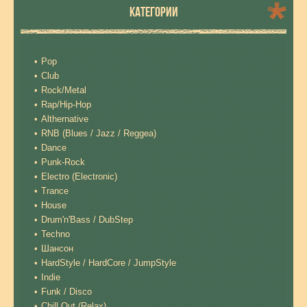
КАТЕГОРИИ
Pop
Club
Rock/Metal
Rap/Hip-Hop
Althernative
RNB (Blues / Jazz / Reggea)
Dance
Punk-Rock
Electro (Electronic)
Trance
House
Drum'n'Bass / DubStep
Techno
Шансон
HardStyle / HardCore / JumpStyle
Indie
Funk / Disco
Chill Out (Relax)