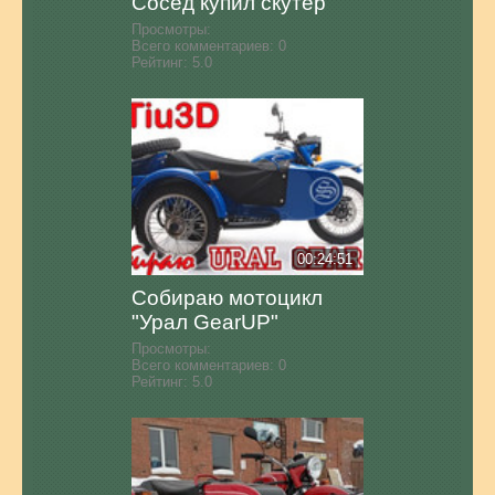
Сосед купил скутер
Просмотры:
Всего комментариев:
0
Рейтинг:
5.0
00:24:51
Собираю мотоцикл
"Урал GearUP"
Просмотры:
Всего комментариев:
0
Рейтинг:
5.0