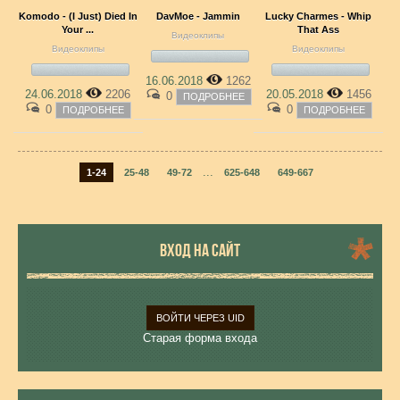
Komodo - (I Just) Died In
DavMoe - Jammin
Lucky Charmes - Whip
Your ...
That Ass
Видеоклипы
Видеоклипы
Видеоклипы
16.06.2018
1262
24.06.2018
2206
20.05.2018
1456
0
ПОДРОБНЕЕ
0
0
ПОДРОБНЕЕ
ПОДРОБНЕЕ
...
1-24
25-48
49-72
625-648
649-667
ВХОД НА САЙТ
ВОЙТИ ЧЕРЕЗ UID
Старая форма входа