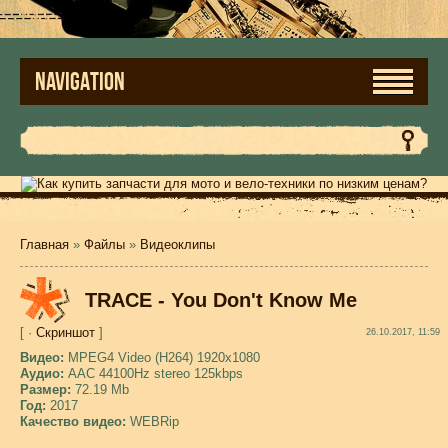
NAVIGATION
Главная
»
Файлы
»
Видеоклипы
TRACE - You Don't Know Me
[ ·
Скриншот
]
26.10.2017, 11:59
Видео:
MPEG4 Video (H264) 1920x1080
Аудио:
AAC 44100Hz stereo 125kbps
Размер:
72.19 Mb
Год:
2017
Качество видео:
WEBRip