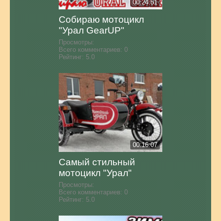
00:24:51
Собираю мотоцикл
"Урал GearUP"
Просмотры:
Всего комментариев:
0
Рейтинг:
5.0
00:16:07
Самый стильный
мотоцикл "Урал"
Просмотры:
Всего комментариев:
0
Рейтинг:
5.0