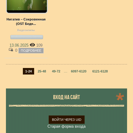
Нигатив – Сокровенная
(OST Бедн...
Видеоклипы
13.06.2025
109
0
ПОДРОБНЕЕ
...
1-24
25-48
49-72
6097-6120
6121-6128
ВХОД НА САЙТ
ВОЙТИ ЧЕРЕЗ UID
Старая форма входа