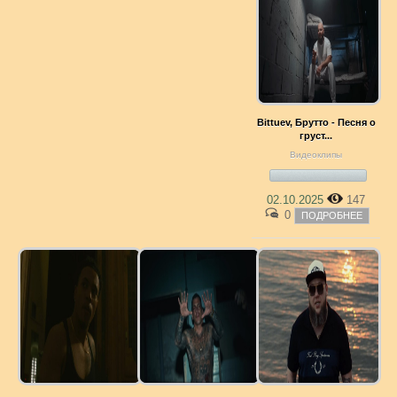
Bittuev, Брутто - Песня о
груст...
Видеоклипы
02.10.2025
147
0
ПОДРОБНЕЕ