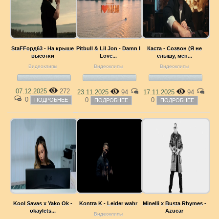
StaFFорд63 - На крыше
Pitbull & Lil Jon - Damn I
Каста - Созвон (Я не
высотки
Love...
слышу, мен...
Видеоклипы
Видеоклипы
Видеоклипы
07.12.2025
272
23.11.2025
94
17.11.2025
94
0
0
0
ПОДРОБНЕЕ
ПОДРОБНЕЕ
ПОДРОБНЕЕ
Kool Savas x Yako Ok -
Kontra K - Leider wahr
Minelli x Busta Rhymes -
okaylets...
Azucar
Видеоклипы