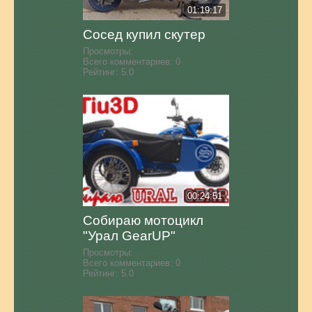
01:19:17
Сосед купил скутер
Просмотры:
Всего комментариев:
0
Рейтинг:
5.0
00:24:51
Собираю мотоцикл
"Урал GearUP"
Просмотры:
Всего комментариев:
0
Рейтинг:
5.0