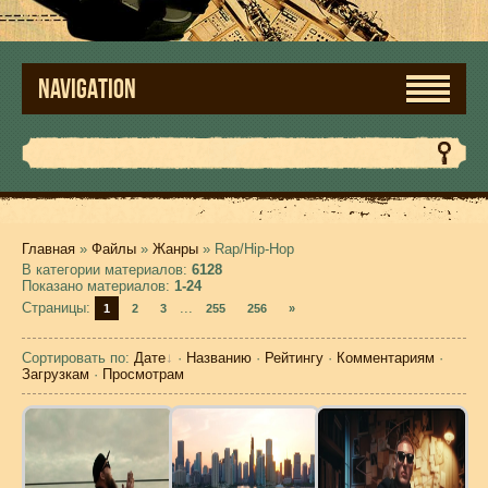
NAVIGATION
Главная
»
Файлы
»
Жанры
» Rap/Hip-Hop
В категории материалов
:
6128
Показано материалов
:
1-24
Страницы
:
...
1
2
3
255
256
»
Сортировать по
:
Дате
·
Названию
·
Рейтингу
·
Комментариям
·
Загрузкам
·
Просмотрам