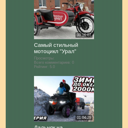
00:16:07
Самый стильный
мотоцикл "Урал"
Просмотры:
Всего комментариев:
0
Рейтинг:
5.0
01:04:29
Дальняк на