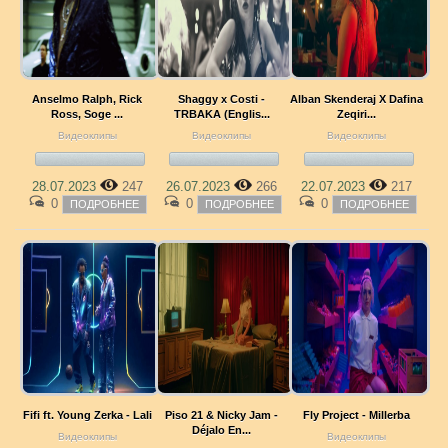
Anselmo Ralph, Rick
Shaggy x Costi -
Alban Skenderaj X Dafina
Ross, Soge ...
TRBAKA (Englis...
Zeqiri...
Видеоклипы
Видеоклипы
Видеоклипы
28.07.2023
247
26.07.2023
266
22.07.2023
217
0
0
0
ПОДРОБНЕЕ
ПОДРОБНЕЕ
ПОДРОБНЕЕ
Fifi ft. Young Zerka - Lali
Piso 21 & Nicky Jam -
Fly Project - Millerba
Déjalo En...
Видеоклипы
Видеоклипы