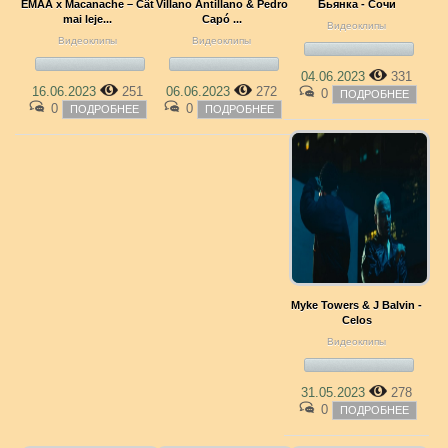
EMAA x Macanache – Cât
Villano Antillano & Pedro
Бьянка - Сочи
mai leje...
Capó ...
Видеоклипы
Видеоклипы
Видеоклипы
04.06.2023
331
16.06.2023
251
06.06.2023
272
0
ПОДРОБНЕЕ
0
0
ПОДРОБНЕЕ
ПОДРОБНЕЕ
Myke Towers & J Balvin -
Celos
Видеоклипы
31.05.2023
278
0
ПОДРОБНЕЕ