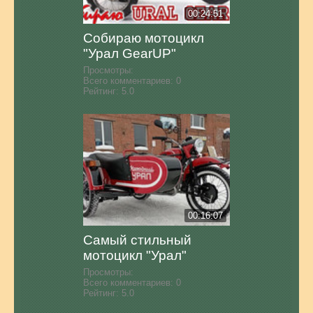
00:24:51
Собираю мотоцикл
"Урал GearUP"
Просмотры:
Всего комментариев:
0
Рейтинг:
5.0
00:16:07
Самый стильный
мотоцикл "Урал"
Просмотры:
Всего комментариев:
0
Рейтинг:
5.0