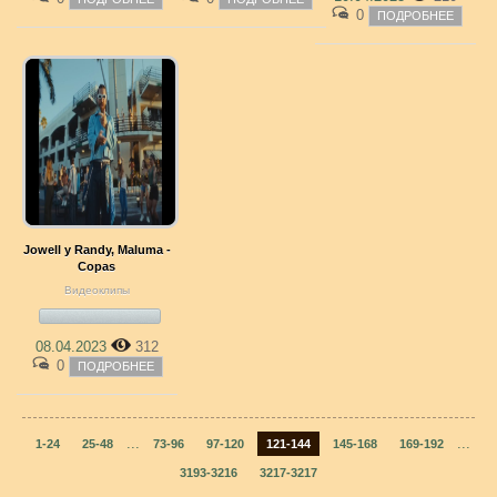
0
ПОДРОБНЕЕ
Jowell y Randy, Maluma -
Copas
Видеоклипы
08.04.2023
312
0
ПОДРОБНЕЕ
...
...
1-24
25-48
73-96
97-120
121-144
145-168
169-192
3193-3216
3217-3217