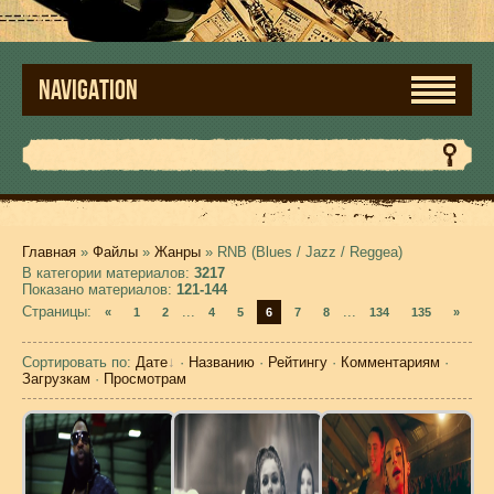
NAVIGATION
Главная
»
Файлы
»
Жанры
» RNB (Blues / Jazz / Reggea)
В категории материалов
:
3217
Показано материалов
:
121-144
Страницы
:
...
...
«
1
2
4
5
6
7
8
134
135
»
Сортировать по
:
Дате
·
Названию
·
Рейтингу
·
Комментариям
·
Загрузкам
·
Просмотрам