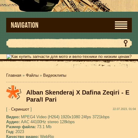
NAVIGATION
Главная
»
Файлы
»
Видеоклипы
Alban Skenderaj X Dafina Zeqiri - E
Para/I Pari
[ ·
Скриншот
]
22.07.2023, 01:04
Видео:
MPEG4 Video (H264) 1920x1080 24fps 3721kbps
Аудио:
AAC 44100Hz stereo 128kbps
Размер файла:
73.1 Mb
Год:
2023
Качество видео:
WebRip