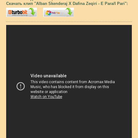
Скачать клип "Alban Skenderaj X Dafina Zeqiri - E Para/I Pari":