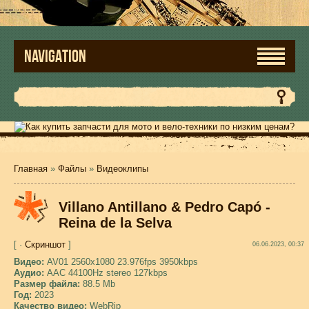
NAVIGATION
Главная
»
Файлы
»
Видеоклипы
Villano Antillano & Pedro Capó -
Reina de la Selva
[ ·
Скриншот
]
06.06.2023, 00:37
Видео:
AV01 2560x1080 23.976fps 3950kbps
Аудио:
AAC 44100Hz stereo 127kbps
Размер файла:
88.5 Mb
Год:
2023
Качество видео:
WebRip