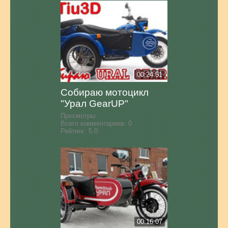
00:24:51
Собираю мотоцикл
"Урал GearUP"
Просмотры:
Всего комментариев:
0
Рейтинг:
5.0
00:16:07