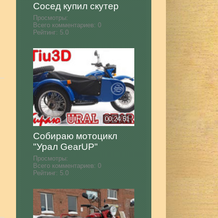
Сосед купил скутер
Просмотры:
Всего комментариев:
0
Рейтинг:
5.0
00:24:51
Собираю мотоцикл
"Урал GearUP"
Просмотры:
Всего комментариев:
0
Рейтинг:
5.0