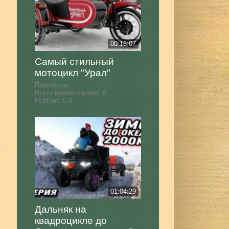
00:16:07
Самый стильный
мотоцикл "Урал"
Просмотры:
Всего комментариев:
0
Рейтинг:
5.0
01:04:29
Дальняк на
квадроцикле до