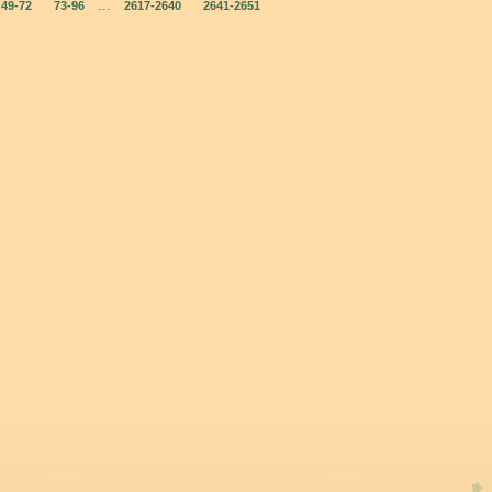
...
49-72
73-96
2617-2640
2641-2651