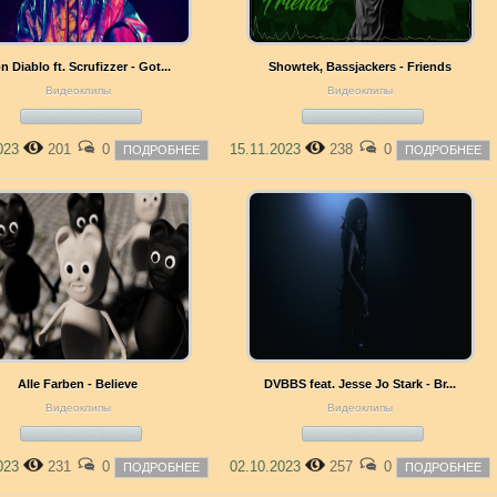
n Diablo ft. Scrufizzer - Got...
Showtek, Bassjackers - Friends
Видеоклипы
Видеоклипы
2023
201
0
15.11.2023
238
0
ПОДРОБНЕЕ
ПОДРОБНЕЕ
Alle Farben - Believe
DVBBS feat. Jesse Jo Stark - Br...
Видеоклипы
Видеоклипы
2023
231
0
02.10.2023
257
0
ПОДРОБНЕЕ
ПОДРОБНЕЕ