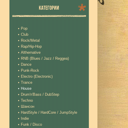
КАТЕГОРИИ
Pop
Club
Rock/Metal
Rap/Hip-Hop
Althernative
RNB (Blues / Jazz / Reggea)
Dance
Punk-Rock
Electro (Electronic)
Trance
House
Drum'n'Bass / DubStep
Techno
Шансон
HardStyle / HardCore / JumpStyle
Indie
Funk / Disco