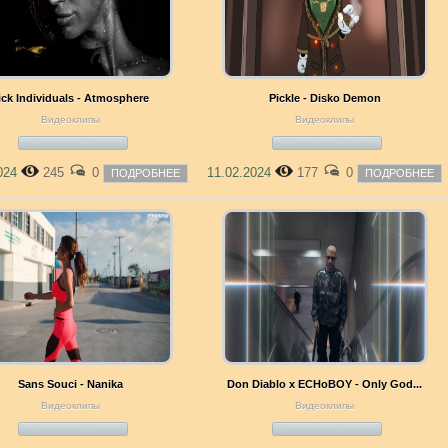
ick Individuals - Atmosphere
Pickle - Disko Demon
Видеоклипы
Видеоклипы
2024
245
0
11.02.2024
177
0
ПОДРОБНЕЕ
ПОДРОБНЕЕ
Sans Souci - Nanika
Don Diablo x ECHoBOY - Only God...
Видеоклипы
Видеоклипы