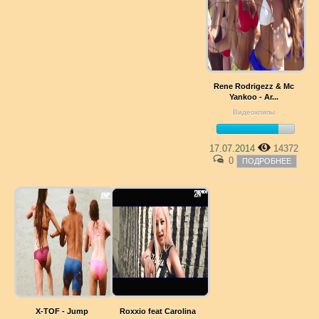
Rene Rodrigezz & Mc
Yankoo - Ar...
Видеоклипы
17.07.2014
14372
0
ПОДРОБНЕЕ
X-TOF - Jump
Roxxio feat Carolina