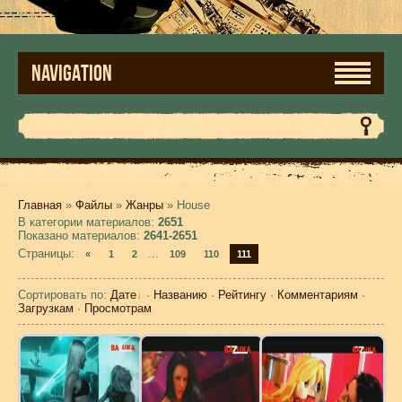
NAVIGATION
Главная
»
Файлы
»
Жанры
» House
В категории материалов
:
2651
Показано материалов
:
2641-2651
Страницы
:
...
«
1
2
109
110
111
Сортировать по
:
Дате
·
Названию
·
Рейтингу
·
Комментариям
·
Загрузкам
·
Просмотрам