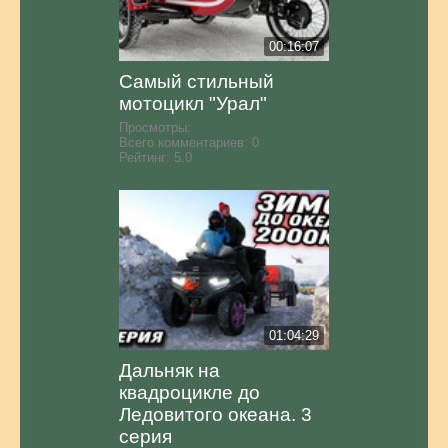
00:16:07
Самый стильный
мотоцикл "Урал"
Просмотры:
Всего комментариев:
0
Рейтинг:
5.0
01:04:29
Дальняк на
квадроцикле до
Ледовитого океана. 3
серия