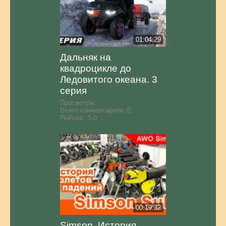
01:04:29
Дальняк на
квадроцикле до
Ледовитого океана. 3
серия
Просмотры:
Всего комментариев:
0
Рейтинг:
5.0
00:19:32
Simson. История