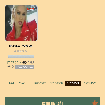
BAZUKA - Voodoo
Видеоклипы
17.07.2014
2286
0
ПОДРОБНЕЕ
...
1-24
25-48
1489-1512
1513-1536
1537-1560
1561-1579
ВХОД НА САЙТ