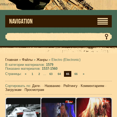
NAVIGATION
Главная
»
Файлы
»
Жанры
» Electro (Electronic)
В категории материалов
:
1579
Показано материалов
:
1537-1560
Страницы
:
...
«
1
2
63
64
65
66
»
Сортировать по
:
Дате
·
Названию
·
Рейтингу
·
Комментариям
·
Загрузкам
·
Просмотрам