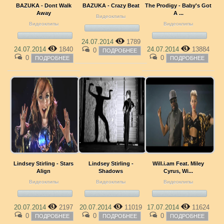
BAZUKA - Dont Walk
BAZUKA - Crazy Beat
The Prodigy - Baby's Got
Away
A ...
Видеоклипы
Видеоклипы
Видеоклипы
24.07.2014
1789
24.07.2014
1840
24.07.2014
13884
0
ПОДРОБНЕЕ
0
0
ПОДРОБНЕЕ
ПОДРОБНЕЕ
Lindsey Stirling - Stars
Lindsey Stirling -
Will.i.am Feat. Miley
Align
Shadows
Cyrus, Wi...
Видеоклипы
Видеоклипы
Видеоклипы
20.07.2014
2197
20.07.2014
11019
17.07.2014
11624
0
0
0
ПОДРОБНЕЕ
ПОДРОБНЕЕ
ПОДРОБНЕЕ