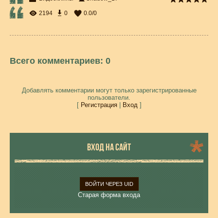
2194
0
0.0
/
0
Всего комментариев
:
0
Добавлять комментарии могут только зарегистрированные
пользователи.
[
Регистрация
|
Вход
]
ВХОД НА САЙТ
ВОЙТИ ЧЕРЕЗ UID
Старая форма входа