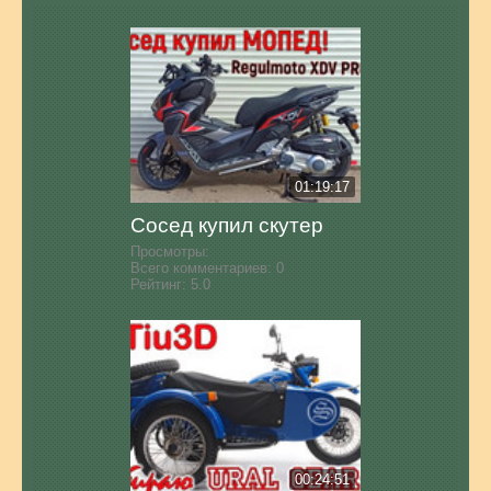
01:19:17
Сосед купил скутер
Просмотры:
Всего комментариев:
0
Рейтинг:
5.0
00:24:51