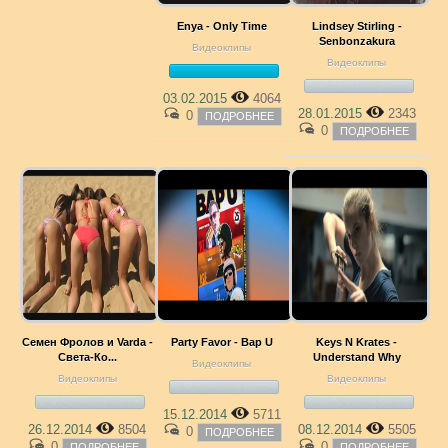
Enya - Only Time
Lindsey Stirling -
Senbonzakura
Видеоклипы
Видеоклипы
03.02.2015
4064
28.01.2015
2343
0
ПОДРОБНЕЕ
0
ПОДРОБНЕЕ
Семен Фролов и Varda -
Party Favor - Bap U
Keys N Krates -
Света-Ко...
Understand Why
Видеоклипы
Видеоклипы
Видеоклипы
15.12.2014
5711
26.12.2014
8504
08.12.2014
5505
0
ПОДРОБНЕЕ
0
0
ПОДРОБНЕЕ
ПОДРОБНЕЕ