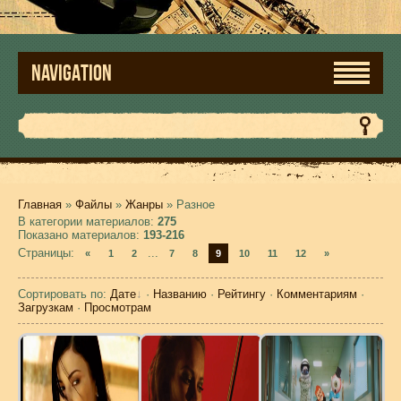
NAVIGATION
Главная
»
Файлы
»
Жанры
» Разное
В категории материалов
:
275
Показано материалов
:
193-216
Страницы
:
...
«
1
2
7
8
9
10
11
12
»
Сортировать по
:
Дате
·
Названию
·
Рейтингу
·
Комментариям
·
Загрузкам
·
Просмотрам