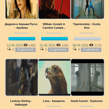
Дидюля и Авраам Руссо
William Joseph &
Tigermonkey - Zooby
- Арабика
Caroline Campb...
Doo
Видеоклипы
Видеоклипы
Видеоклипы
13.06.2016
1483
31.05.2016
1264
08.04.2016
1179
0
0
0
ПОДРОБНЕЕ
ПОДРОБНЕЕ
ПОДРОБНЕЕ
Lindsey Stirling -
Lana - Акварель
David Garrett - Explosive
Hallelujah
Видеоклипы
Видеоклипы