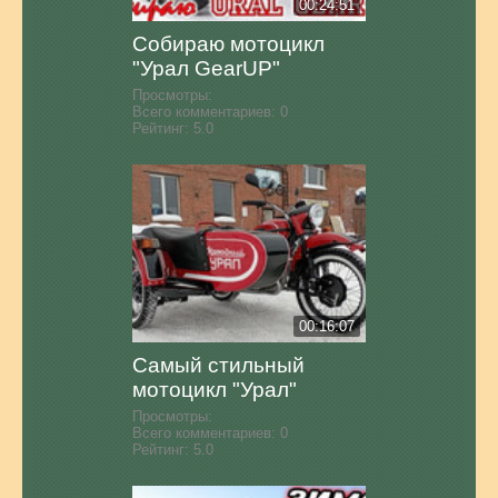
00:24:51
Собираю мотоцикл
"Урал GearUP"
Просмотры:
Всего комментариев:
0
Рейтинг:
5.0
00:16:07
Самый стильный
мотоцикл "Урал"
Просмотры:
Всего комментариев:
0
Рейтинг:
5.0