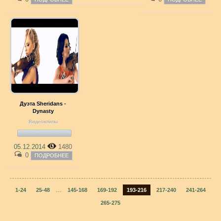
Дуэта Sheridans -
Dynasty
Видеоклипы
05.12.2014
1480
0
ПОДРОБНЕЕ
...
1-24
25-48
145-168
169-192
193-216
217-240
241-264
265-275