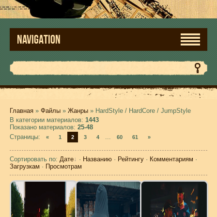
NAVIGATION
Главная
»
Файлы
»
Жанры
» HardStyle / HardCore / JumpStyle
В категории материалов
:
1443
Показано материалов
:
25-48
Страницы
:
...
«
1
2
3
4
60
61
»
Сортировать по
:
Дате
·
Названию
·
Рейтингу
·
Комментариям
·
Загрузкам
·
Просмотрам