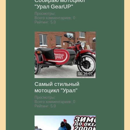
Собираю мотоцикл
"Урал GearUP"
Просмотры:
Всего комментариев:
0
Рейтинг:
5.0
00:16:07
Самый стильный
мотоцикл "Урал"
Просмотры:
Всего комментариев:
0
Рейтинг:
5.0