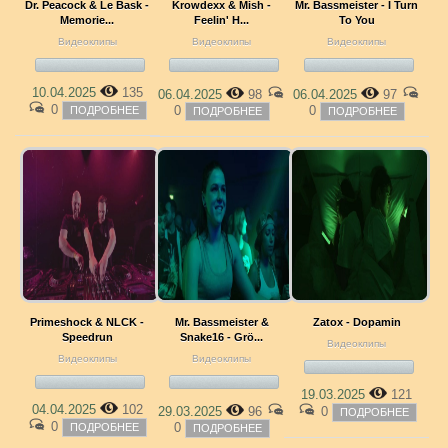
Dr. Peacock & Le Bask -
Krowdexx & Mish -
Mr. Bassmeister - I Turn
Memorie...
Feelin' H...
To You
Видеоклипы
Видеоклипы
Видеоклипы
10.04.2025
135
06.04.2025
98
06.04.2025
97
0
0
0
ПОДРОБНЕЕ
ПОДРОБНЕЕ
ПОДРОБНЕЕ
Primeshock & NLCK -
Mr. Bassmeister &
Zatox - Dopamin
Speedrun
Snake16 - Grö...
Видеоклипы
Видеоклипы
Видеоклипы
19.03.2025
121
04.04.2025
102
29.03.2025
96
0
ПОДРОБНЕЕ
0
0
ПОДРОБНЕЕ
ПОДРОБНЕЕ