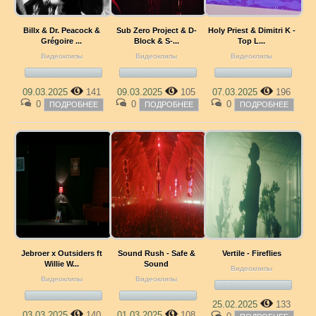
Billx & Dr. Peacock &
Sub Zero Project & D-
Holy Priest & Dimitri K -
Grégoire ...
Block & S-...
Top L...
Видеоклипы
Видеоклипы
Видеоклипы
09.03.2025
141
09.03.2025
105
07.03.2025
196
0
0
0
ПОДРОБНЕЕ
ПОДРОБНЕЕ
ПОДРОБНЕЕ
Jebroer x Outsiders ft
Sound Rush - Safe &
Vertile - Fireflies
Willie W...
Sound
Видеоклипы
Видеоклипы
Видеоклипы
25.02.2025
133
03.03.2025
140
01.03.2025
108