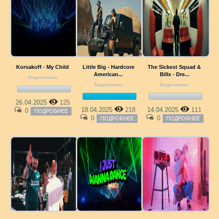
Korsakoff - My Child
Little Big - Hardcore
The Sickest Squad &
American...
Billx - Dre...
Видеоклипы
Видеоклипы
Видеоклипы
26.04.2025
125
18.04.2025
218
14.04.2025
111
0
ПОДРОБНЕЕ
0
0
ПОДРОБНЕЕ
ПОДРОБНЕЕ