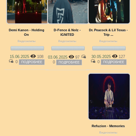
Demi Kanon - Holding
D-Fence & Nolz -
Dr. Peacock & Lil Texas -
On
IGNITED
Trip ...
Видеоклипы
Видеоклипы
Видеоклипы
15.06.2025
108
30.05.2025
127
03.06.2025
97
0
0
0
ПОДРОБНЕЕ
ПОДРОБНЕЕ
ПОДРОБНЕЕ
Refuzion - Memories
Видеоклипы