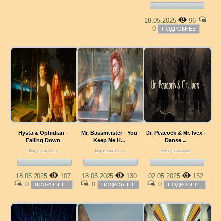
28.05.2025
96
0
ПОДРОБНЕЕ
Hysta & Ophidian -
Mr. Bassmeister - You
Dr. Peacock & Mr. Ivex -
Falling Down
Keep Me H...
Danse ...
Видеоклипы
Видеоклипы
Видеоклипы
18.05.2025
107
18.05.2025
130
02.05.2025
152
0
0
0
ПОДРОБНЕЕ
ПОДРОБНЕЕ
ПОДРОБНЕЕ