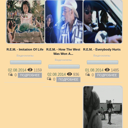
R.E.M. - Imitation Of Life
R.E.M. - How The West
R.E.M. - Everybody Hurts
Was Won A...
Видеоклипы
Видеоклипы
Видеоклипы
02.08.2014
1159
01.08.2014
1485
02.08.2014
936
0
0
ПОДРОБНЕЕ
ПОДРОБНЕЕ
0
ПОДРОБНЕЕ