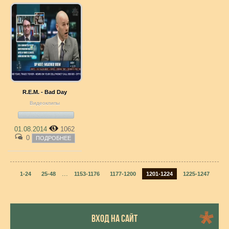
R.E.M. - Bad Day
Видеоклипы
01.08.2014
1062
0
ПОДРОБНЕЕ
...
1-24
25-48
1153-1176
1177-1200
1201-1224
1225-1247
ВХОД НА САЙТ