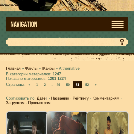
NAVIGATION
Главная
»
Файлы
»
Жанры
» Althernative
В категории материалов
:
1247
Показано материалов
:
1201-1224
Страницы
:
...
«
1
2
49
50
51
52
»
Сортировать по
:
Дате
·
Названию
·
Рейтингу
·
Комментариям
·
Загрузкам
·
Просмотрам