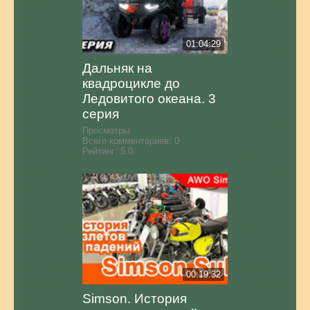
01:04:29
Дальняк на
квадроцикле до
Ледовитого океана. 3
серия
Просмотры:
Всего комментариев:
0
Рейтинг:
5.0
00:19:32
Simson. История