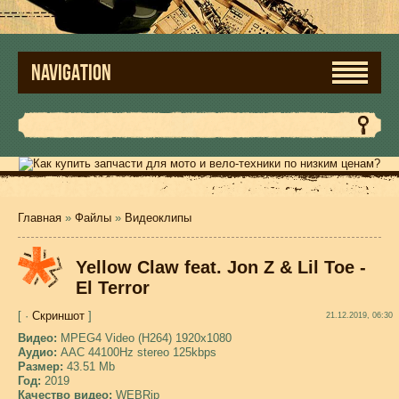
NAVIGATION
Главная
»
Файлы
»
Видеоклипы
Yellow Claw feat. Jon Z & Lil Toe -
El Terror
[ ·
Скриншот
]
21.12.2019, 06:30
Видео:
MPEG4 Video (H264) 1920x1080
Аудио:
AAC 44100Hz stereo 125kbps
Размер:
43.51 Mb
Год:
2019
Качество видео:
WEBRip