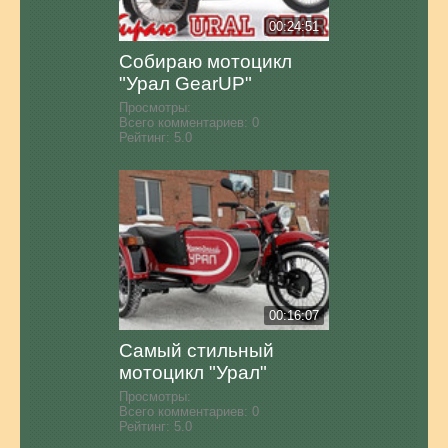
00:24:51
Собираю мотоцикл
"Урал GearUP"
Просмотры:
Всего комментариев:
0
Рейтинг:
5.0
00:16:07
Самый стильный
мотоцикл "Урал"
Просмотры:
Всего комментариев:
0
Рейтинг:
5.0