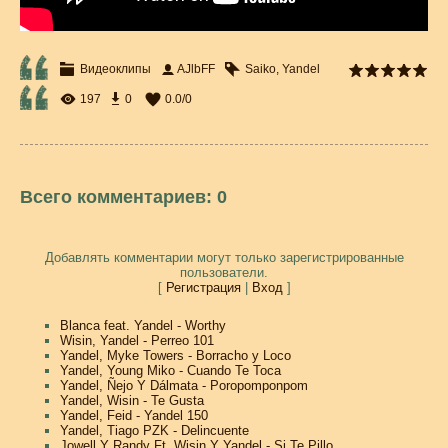
Видеоклипы
AJlbFF
Saiko
,
Yandel
197
0
0.0
/
0
Всего комментариев
:
0
Добавлять комментарии могут только зарегистрированные
пользователи.
[
Регистрация
|
Вход
]
Blanca feat. Yandel - Worthy
Wisin, Yandel - Perreo 101
Yandel, Myke Towers - Borracho y Loco
Yandel, Young Miko - Cuando Te Toca
Yandel, Ñejo Y Dálmata - Poropomponpom
Yandel, Wisin - Te Gusta
Yandel, Feid - Yandel 150
Yandel, Tiago PZK - Delincuente
Jowell Y Randy Ft. Wisin Y Yandel - Si Te Pillo