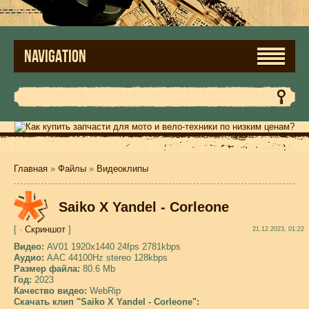
NAVIGATION
Главная
»
Файлы
»
Видеоклипы
Saiko X Yandel - Corleone
[ ·
Скриншот
]
21.12.2023, 01:22
Видео:
AV01 1920x1440 24fps 2781kbps
Аудио:
AAC 44100Hz stereo 128kbps
Размер файла:
80.6 Mb
Год:
2023
Качество видео:
WebRip
Скачать клип "Saiko X Yandel - Corleone":