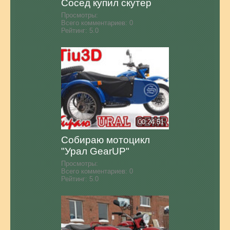
Сосед купил скутер
Просмотры:
Всего комментариев:
0
Рейтинг:
5.0
00:24:51
Собираю мотоцикл
"Урал GearUP"
Просмотры:
Всего комментариев:
0
Рейтинг:
5.0