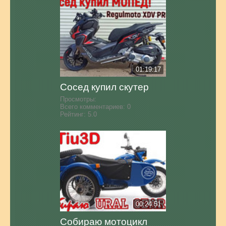
01:19:17
Сосед купил скутер
Просмотры:
Всего комментариев:
0
Рейтинг:
5.0
00:24:51
Собираю мотоцикл