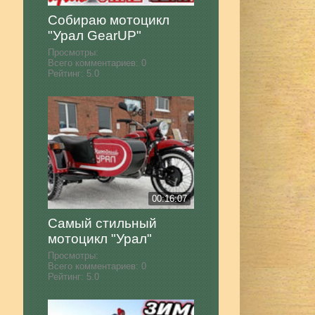
Собираю мотоцикл
"Урал GearUP"
Просмотры:
Всего комментариев:
0
Рейтинг:
5.0
00:16:07
Самый стильный
мотоцикл "Урал"
Просмотры:
Всего комментариев:
0
Рейтинг:
5.0