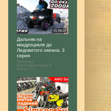
01:04:29
Дальняк на
квадроцикле до
Ледовитого океана. 3
серия
Просмотры:
Всего комментариев:
0
Рейтинг:
5.0