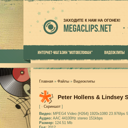
ЗАХОДИТЕ К НАМ НА ОГОНЕК!
MEGACLIPS.NET
ИНТЕРНЕТ-МАГАЗИН "МОТОВЕЛОФАН"
ВИДЕОКЛИПЫ
Главная
»
Файлы
»
Видеоклипы
Peter Hollens & Lindsey S
[ ·
Скриншот
]
Видео:
MPEG4 Video (H264) 1920x1080 23.976fps 
Аудио:
AAC 44100Hz stereo 151kbps
Размер:
124.51 Mb
Год:
2012