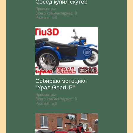
Сосед купил скутер
Просмотры:
Всего комментариев:
0
Рейтинг:
5.0
00:24:51
Собираю мотоцикл
"Урал GearUP"
Просмотры:
Всего комментариев:
0
Рейтинг:
5.0