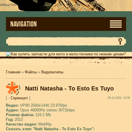
NAVIGATION
Главная
»
Файлы
»
Видеоклипы
Natti Natasha - To Esto Es Tuyo
[ ·
Скриншот
]
09.12.2022, 16:59
Видео:
VP90 2560x1440 23.976fps
Аудио:
Opus 48000Hz stereo 3072kbps
Размер файла:
119.2 Mb
Год:
2022
Качество видео:
WebRip
Скачать клип "Natti Natasha - To Esto Es Tuyo":