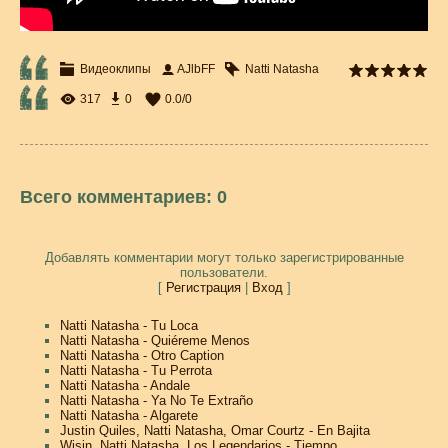
Видеоклипы
AJlbFF
Natti Natasha
317
0
0.0
/
0
Всего комментариев
:
0
Добавлять комментарии могут только зарегистрированные
пользователи.
[
Регистрация
|
Вход
]
Natti Natasha - Tu Loca
Natti Natasha - Quiéreme Menos
Natti Natasha - Otro Caption
Natti Natasha - Tu Perrota
Natti Natasha - Andale
Natti Natasha - Ya No Te Extraño
Natti Natasha - Algarete
Justin Quiles, Natti Natasha, Omar Courtz - En Bajita
Wisin, Natti Natasha, Los Legendarios - Tiempo