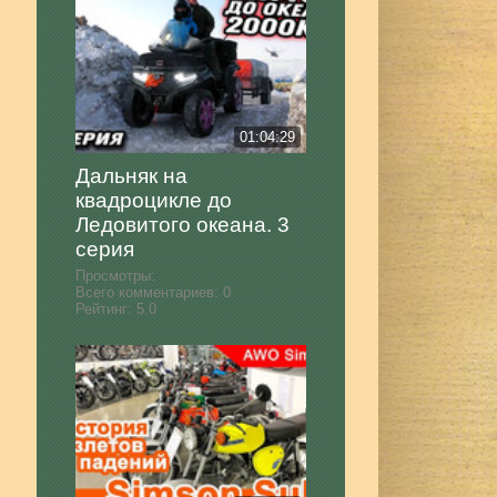
01:04:29
Дальняк на
квадроцикле до
Ледовитого океана. 3
серия
Просмотры:
Всего комментариев:
0
Рейтинг:
5.0