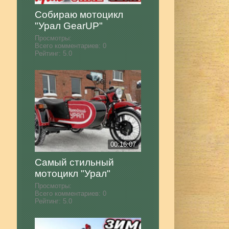
Собираю мотоцикл
"Урал GearUP"
Просмотры:
Всего комментариев:
0
Рейтинг:
5.0
00:16:07
Самый стильный
мотоцикл "Урал"
Просмотры:
Всего комментариев:
0
Рейтинг:
5.0