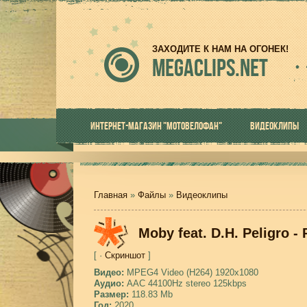
ЗАХОДИТЕ К НАМ НА ОГОНЕК!
MEGACLIPS.NET
ИНТЕРНЕТ-МАГАЗИН "МОТОВЕЛОФАН"
ВИДЕОКЛИПЫ
Главная
»
Файлы
»
Видеоклипы
Moby feat. D.H. Peligro -
[ ·
Скриншот
]
Видео:
MPEG4 Video (H264) 1920x1080
Аудио:
AAC 44100Hz stereo 125kbps
Размер:
118.83 Mb
Год:
2020