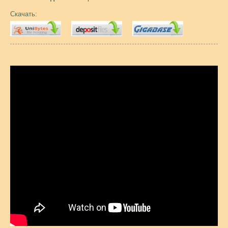
Скачать: