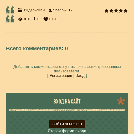
Видеоклипы
Shadow_17
810
0
0.0
/
0
Всего комментариев
:
0
Добавлять комментарии могут только зарегистрированные
пользователи.
[
Регистрация
|
Вход
]
ВХОД НА САЙТ
ВОЙТИ ЧЕРЕЗ UID
Старая форма входа