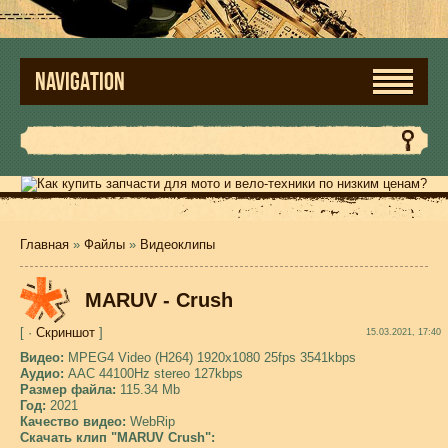
NAVIGATION
Главная
»
Файлы
»
Видеоклипы
MARUV - Crush
[ ·
Скриншот
]
15.03.2021, 17:40
Видео:
MPEG4 Video (H264) 1920x1080 25fps 3541kbps
Аудио:
AAC 44100Hz stereo 127kbps
Размер файла:
115.34 Mb
Год:
2021
Качество видео:
WebRip
Скачать клип "MARUV Crush":