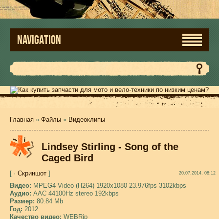
NAVIGATION
Главная
»
Файлы
»
Видеоклипы
Lindsey Stirling - Song of the
Caged Bird
[ ·
Скриншот
]
20.07.2014, 08:12
Видео:
MPEG4 Video (H264) 1920x1080 23.976fps 3102kbps
Аудио:
AAC 44100Hz stereo 192kbps
Размер:
80.84 Mb
Год:
2012
Качество видео:
WEBRip