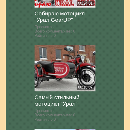
00:24:51
Собираю мотоцикл
"Урал GearUP"
Просмотры:
Всего комментариев:
0
Рейтинг:
5.0
00:16:07
Самый стильный
мотоцикл "Урал"
Просмотры:
Всего комментариев:
0
Рейтинг:
5.0