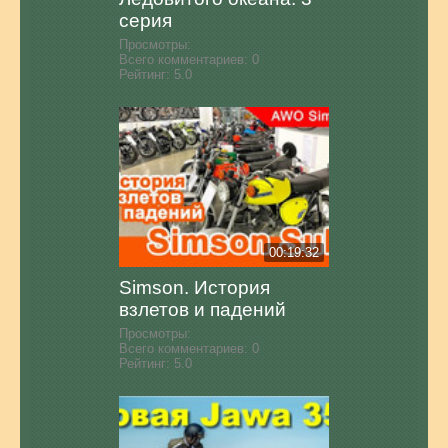
серия
Просмотры:
Всего комментариев:
0
Рейтинг:
5.0
00:19:32
Simson. История
взлетов и падений
Просмотры:
Всего комментариев:
0
Рейтинг:
5.0