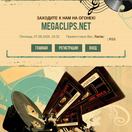
ЗАХОДИТЕ К НАМ НА ОГОНЕК!
MEGACLIPS.NET
Пятница, 07.08.2026, 10:32
Приветствую Вас
,
Гость
!
|
RSS
ГЛАВНАЯ
РЕГИСТРАЦИЯ
ВХОД