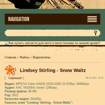
NAVIGATION
Главная
»
Файлы
»
Видеоклипы
Lindsey Stirling - Snow Waltz
[ ·
Скриншот
]
08.10.2022, 15:32
Видео:
MPEG4 Video (H264) 1920x1080 23.976fps 3940kbps
Аудио:
AAC 44100Hz stereo 128kbps
Размер файла:
98 Mb
Год:
2022
Качество видео:
WebRip
Скачать клип "Lindsey Stirling - Snow Waltz":