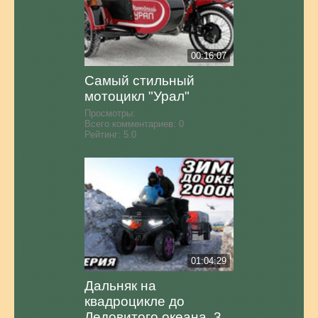
00:16:07
Самый стильный
мотоцикл "Урал"
Просмотры:
Всего комментариев:
0
Рейтинг:
5.0
01:04:29
Дальняк на
квадроцикле до
Ледовитого океана. 3