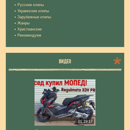
Русские клипы
Украинские клипы
Зарубежные клипы
Жанры
Христианские
Рекомендуем
ВИДЕО
01:19:17