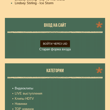
Lindsey Stirling - Ice Storm
ВХОД НА САЙТ
ВОЙТИ ЧЕРЕЗ UID
Старая форма входа
КАТЕГОРИИ
Видеоклипы
LIVE выступления
Клипы HDTV
Новинки
ТОР новинок