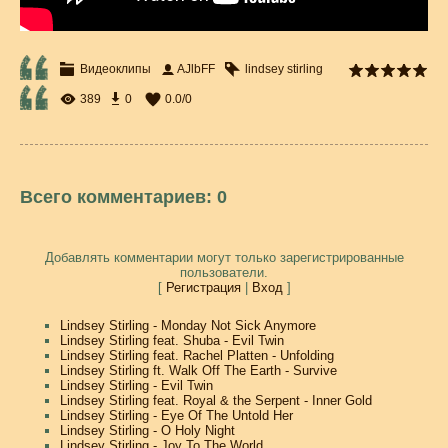
Видеоклипы
AJlbFF
lindsey stirling
389
0
0.0
/
0
Всего комментариев
:
0
Добавлять комментарии могут только зарегистрированные
пользователи.
[
Регистрация
|
Вход
]
Lindsey Stirling - Monday Not Sick Anymore
Lindsey Stirling feat. Shuba - Evil Twin
Lindsey Stirling feat. Rachel Platten - Unfolding
Lindsey Stirling ft. Walk Off The Earth - Survive
Lindsey Stirling - Evil Twin
Lindsey Stirling feat. Royal & the Serpent - Inner Gold
Lindsey Stirling - Eye Of The Untold Her
Lindsey Stirling - O Holy Night
Lindsey Stirling - Joy To The World