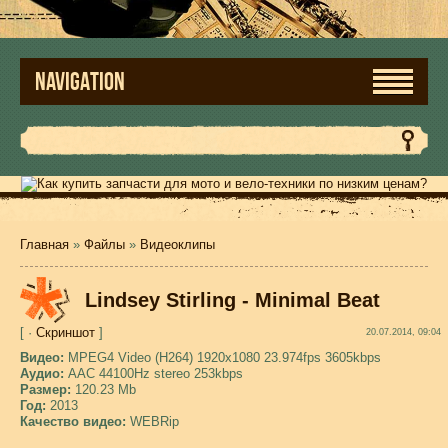
NAVIGATION
Главная
»
Файлы
»
Видеоклипы
Lindsey Stirling - Minimal Beat
[ ·
Скриншот
]
20.07.2014, 09:04
Видео:
MPEG4 Video (H264) 1920x1080 23.974fps 3605kbps
Аудио:
AAC 44100Hz stereo 253kbps
Размер:
120.23 Mb
Год:
2013
Качество видео:
WEBRip