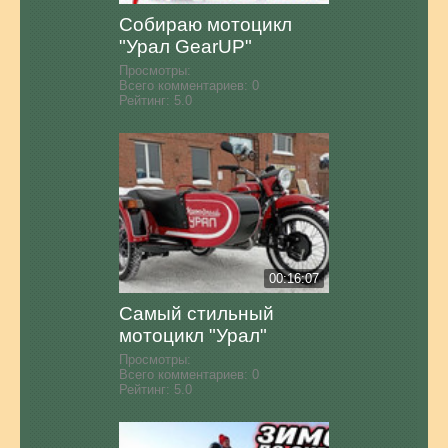
Собираю мотоцикл
"Урал GearUP"
Просмотры:
Всего комментариев:
0
Рейтинг:
5.0
00:16:07
Самый стильный
мотоцикл "Урал"
Просмотры:
Всего комментариев:
0
Рейтинг:
5.0