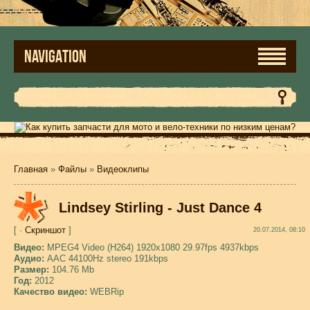
NAVIGATION
Главная
»
Файлы
»
Видеоклипы
Lindsey Stirling - Just Dance 4
[ ·
Скриншот
]
20.07.2014, 08:10
Видео:
MPEG4 Video (H264) 1920x1080 29.97fps 4937kbps
Аудио:
AAC 44100Hz stereo 191kbps
Размер:
104.76 Mb
Год:
2012
Качество видео:
WEBRip