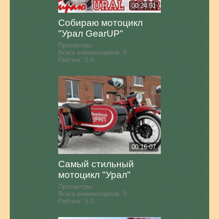
00:24:51
Собираю мотоцикл
"Урал GearUP"
Просмотры:
Всего комментариев:
0
Рейтинг:
5.0
00:16:07
Самый стильный
мотоцикл "Урал"
Просмотры:
Всего комментариев:
0
Рейтинг:
5.0