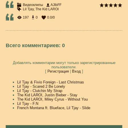
Видеоклипы
AJlbFF
Lil Tjay
,
The Kid LAROI
197
0
0.0
/
0
Всего комментариев
:
0
Добавлять комментарии могут только зарегистрированные
пользователи.
[
Регистрация
|
Вход
]
Lil Tjay & Fivio Foreign - Last Christmas
Lil Tjay - Scared 2 Be Lonely
Lil Tjay - Clutchin My Strap
The Kid LAROI, Justin Bieber - Stay
The Kid LAROI, Miley Cyrus - Without You
Lil Tjay - F.N
French Montana ft. Blueface, Lil Tjay - Slide