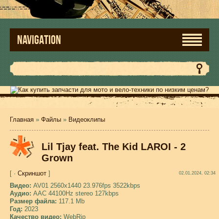
NAVIGATION
Главная
»
Файлы
»
Видеоклипы
Lil Tjay feat. The Kid LAROI - 2
Grown
[ ·
Скриншот
]
02.01.2024, 02:34
Видео:
AV01 2560x1440 23.976fps 3522kbps
Аудио:
AAC 44100Hz stereo 127kbps
Размер файла:
117.1 Mb
Год:
2023
Качество видео:
WebRip