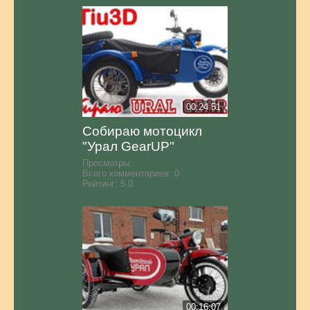
00:24:51
Собираю мотоцикл
"Урал GearUP"
Просмотры:
Всего комментариев:
0
Рейтинг:
5.0
00:16:07