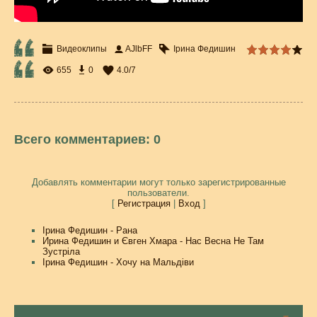
Видеоклипы
AJlbFF
Ірина Федишин
655
0
4.0
/
7
Всего комментариев
:
0
Добавлять комментарии могут только зарегистрированные
пользователи.
[
Регистрация
|
Вход
]
Ірина Федишин - Рана
Ирина Федишин и Євген Хмара - Нас Весна Не Там
Зустрiла
Ірина Федишин - Хочу на Мальдіви