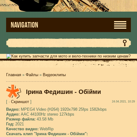
NAVIGATION
Главная
»
Файлы
»
Видеоклипы
Ірина Федишин - Обійми
[ ·
Скриншот
]
24.04.2021, 10:29
Видео:
MPEG4 Video (H264) 1920x798 25fps 1582kbps
Аудио:
AAC 44100Hz stereo 127kbps
Размер файла:
43.58 Mb
Год:
2021
Качество видео:
WebRip
Скачать клип "Ірина Федишин - Обійми":