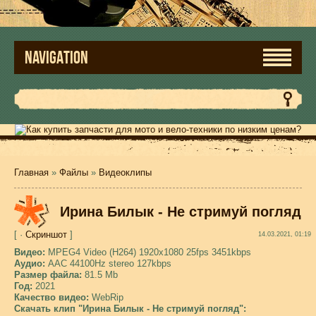
NAVIGATION
Главная
»
Файлы
»
Видеоклипы
Ирина Билык - Не стримуй погляд
[ ·
Скриншот
]
14.03.2021, 01:19
Видео:
MPEG4 Video (H264) 1920x1080 25fps 3451kbps
Аудио:
AAC 44100Hz stereo 127kbps
Размер файла:
81.5 Mb
Год:
2021
Качество видео:
WebRip
Скачать клип "Ирина Билык - Не стримуй погляд":