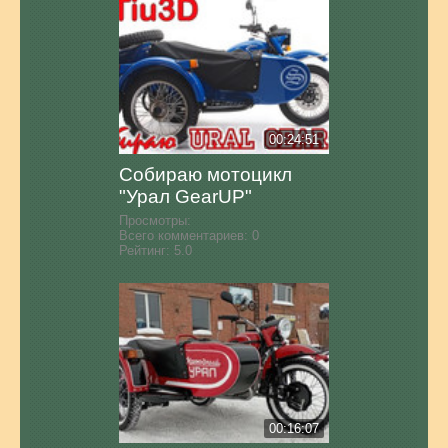
00:24:51
Собираю мотоцикл
"Урал GearUP"
Просмотры:
Всего комментариев:
0
Рейтинг:
5.0
00:16:07