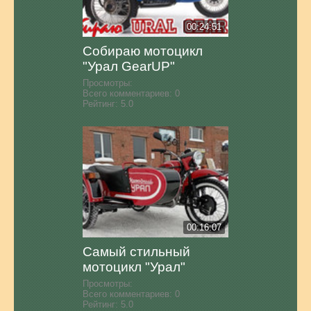
00:24:51
Собираю мотоцикл
"Урал GearUP"
Просмотры:
Всего комментариев:
0
Рейтинг:
5.0
00:16:07
Самый стильный
мотоцикл "Урал"
Просмотры:
Всего комментариев:
0
Рейтинг:
5.0