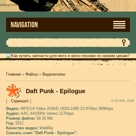
NAVIGATION
Главная
»
Файлы
»
Видеоклипы
Daft Punk - Epilogue
[ ·
Скриншот
]
27.02.2021, 13:09
Видео:
MPEG4 Video (H264) 1920x1080 23.976fps 889kbps
Аудио:
AAC 44100Hz stereo 127kbps
Размер файла:
58.26 Mb
Год:
2021
Качество видео:
WebRip
Скачать клип "Daft Punk - Epilogue":