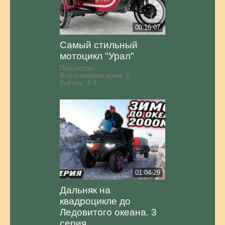
00:16:07
Самый стильный
мотоцикл "Урал"
Просмотры:
Всего комментариев:
0
Рейтинг:
5.0
01:04:29
Дальняк на
квадроцикле до
Ледовитого океана. 3
серия