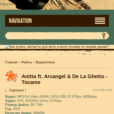
NAVIGATION
Главная
»
Файлы
»
Видеоклипы
Anitta ft. Arcangel & De La Ghetto -
Tocame
[ ·
Скриншот
]
11.07.2020, 20:34
Видео:
MPEG4 Video (H264) 1920x1080 23.976fps 4806kbps
Аудио:
AAC 44100Hz stereo 127kbps
Размер файла:
98.7 Mb
Год:
2020
Качество видео:
WebRip