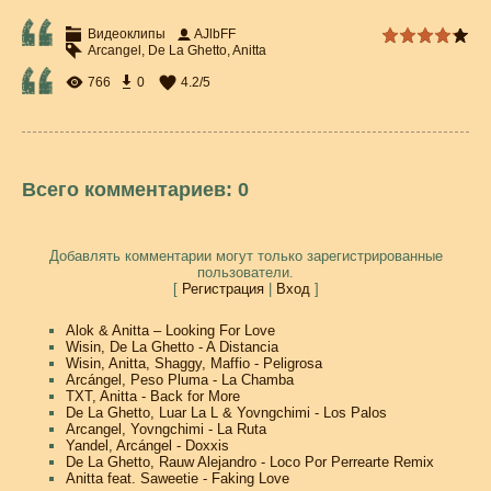
Видеоклипы
AJlbFF
Arcangel
,
De La Ghetto
,
Anitta
766
0
4.2
/
5
Всего комментариев
:
0
Добавлять комментарии могут только зарегистрированные
пользователи.
[
Регистрация
|
Вход
]
Alok & Anitta – Looking For Love
Wisin, De La Ghetto - A Distancia
Wisin, Anitta, Shaggy, Maffio - Peligrosa
Arcángel, Peso Pluma - La Chamba
TXT, Anitta - Back for More
De La Ghetto, Luar La L & Yovngchimi - Los Palos
Arcangel, Yovngchimi - La Ruta
Yandel, Arcángel - Doxxis
De La Ghetto, Rauw Alejandro - Loco Por Perrearte Remix
Anitta feat. Saweetie - Faking Love