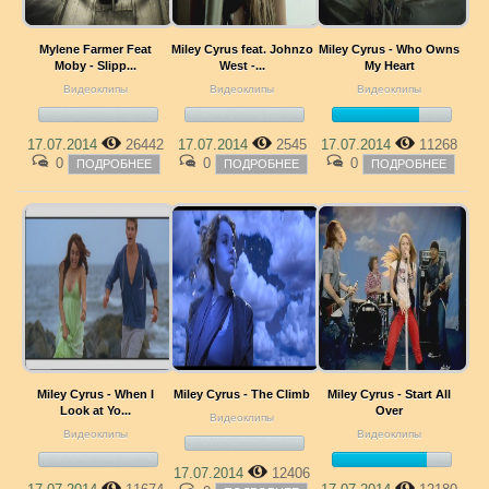
Mylene Farmer Feat
Miley Cyrus feat. Johnzo
Miley Cyrus - Who Owns
Moby - Slipp...
West -...
My Heart
Видеоклипы
Видеоклипы
Видеоклипы
17.07.2014
26442
17.07.2014
2545
17.07.2014
11268
0
0
0
ПОДРОБНЕЕ
ПОДРОБНЕЕ
ПОДРОБНЕЕ
Miley Cyrus - When I
Miley Cyrus - The Climb
Miley Cyrus - Start All
Look at Yo...
Over
Видеоклипы
Видеоклипы
Видеоклипы
17.07.2014
12406