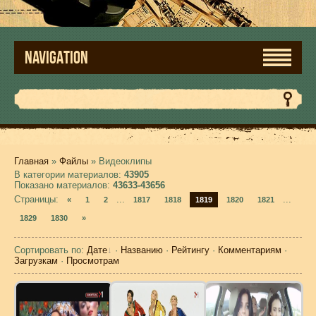
NAVIGATION
Главная
»
Файлы
» Видеоклипы
В категории материалов
:
43905
Показано материалов
:
43633-43656
Страницы
:
...
...
«
1
2
1817
1818
1819
1820
1821
1829
1830
»
Сортировать по
:
Дате
·
Названию
·
Рейтингу
·
Комментариям
·
Загрузкам
·
Просмотрам