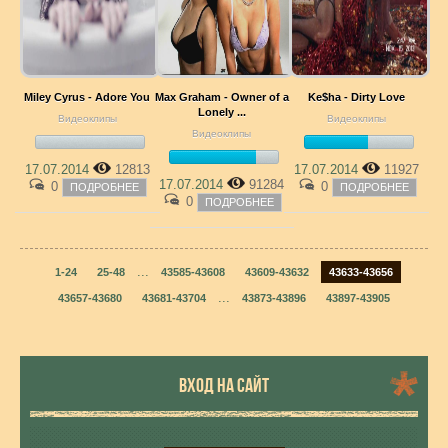
Miley Cyrus - Adore You
Max Graham - Owner of a
Ke$ha - Dirty Love
Lonely ...
Видеоклипы
Видеоклипы
Видеоклипы
17.07.2014
12813
17.07.2014
11927
17.07.2014
91284
0
0
ПОДРОБНЕЕ
ПОДРОБНЕЕ
0
ПОДРОБНЕЕ
...
1-24
25-48
43585-43608
43609-43632
43633-43656
...
43657-43680
43681-43704
43873-43896
43897-43905
ВХОД НА САЙТ