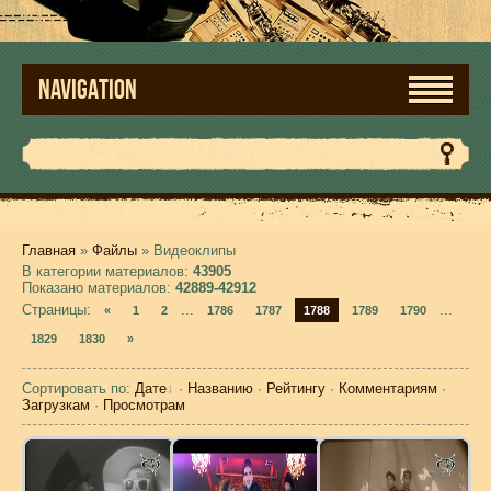
NAVIGATION
Главная
»
Файлы
» Видеоклипы
В категории материалов
:
43905
Показано материалов
:
42889-42912
Страницы
:
...
...
«
1
2
1786
1787
1788
1789
1790
1829
1830
»
Сортировать по
:
Дате
·
Названию
·
Рейтингу
·
Комментариям
·
Загрузкам
·
Просмотрам