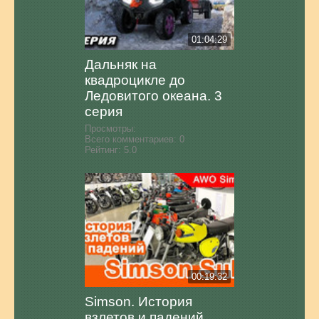
01:04:29
Дальняк на
квадроцикле до
Ледовитого океана. 3
серия
Просмотры:
Всего комментариев:
0
Рейтинг:
5.0
00:19:32
Simson. История
взлетов и падений