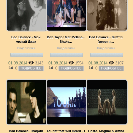
Bad Balance - Мой
Bob Taylor feat Mellina -
Bad Balance - Graffiti
милый Джак
Shake...
(версия ...
Видеоклипы
Видеоклипы
Видеоклипы
01.08.2014
3143
01.08.2014
1554
01.08.2014
3107
0
0
0
ПОДРОБНЕЕ
ПОДРОБНЕЕ
ПОДРОБНЕЕ
Bad Balance - Мафия
Tourist feat Will Heard - I
Tiesto, Moguai & Amba