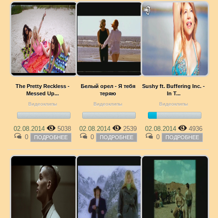
The Pretty Reckless -
Белый орел - Я тебя
Sushy ft. Buffering Inc. -
Messed Up...
теряю
In T...
Видеоклипы
Видеоклипы
Видеоклипы
02.08.2014
5038
02.08.2014
2539
02.08.2014
4936
0
0
0
ПОДРОБНЕЕ
ПОДРОБНЕЕ
ПОДРОБНЕЕ