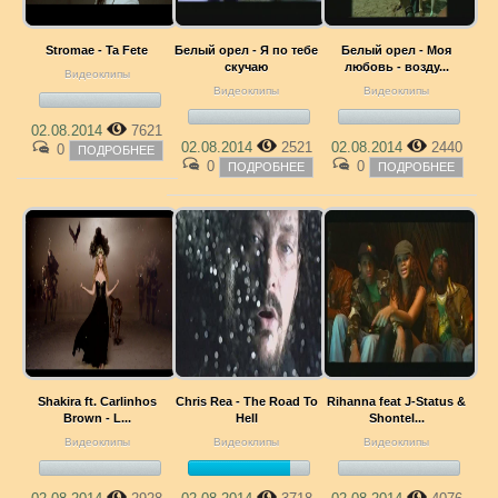
Stromae - Ta Fete
Белый орел - Я по тебе
Белый орел - Моя
скучаю
любовь - возду...
Видеоклипы
Видеоклипы
Видеоклипы
02.08.2014
7621
02.08.2014
2521
02.08.2014
2440
0
ПОДРОБНЕЕ
0
0
ПОДРОБНЕЕ
ПОДРОБНЕЕ
Shakira ft. Carlinhos
Chris Rea - The Road To
Rihanna feat J-Status &
Brown - L...
Hell
Shontel...
Видеоклипы
Видеоклипы
Видеоклипы