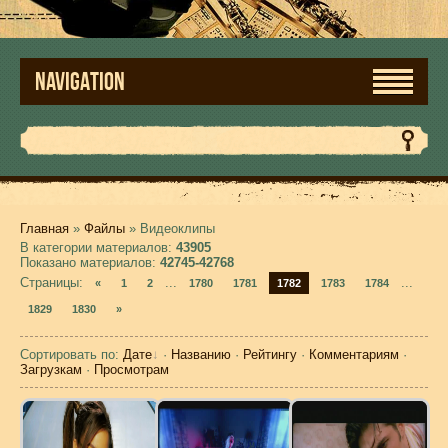
NAVIGATION
Главная
»
Файлы
» Видеоклипы
В категории материалов
:
43905
Показано материалов
:
42745-42768
Страницы
:
...
...
«
1
2
1780
1781
1782
1783
1784
1829
1830
»
Сортировать по
:
Дате
·
Названию
·
Рейтингу
·
Комментариям
·
Загрузкам
·
Просмотрам