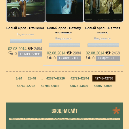
Белый Орел - Пташечка
Белый орел - Потому
Белый орел - А я тебя
что нельзя
помню
Видеоклипы
Видеоклипы
Видеоклипы
02.08.2014
2494
02.08.2014
2984
02.08.2014
2468
0
ПОДРОБНЕЕ
0
0
ПОДРОБНЕЕ
ПОДРОБНЕЕ
...
1-24
25-48
42697-42720
42721-42744
42745-42768
...
42769-42792
42793-42816
43873-43896
43897-43905
ВХОД НА САЙТ