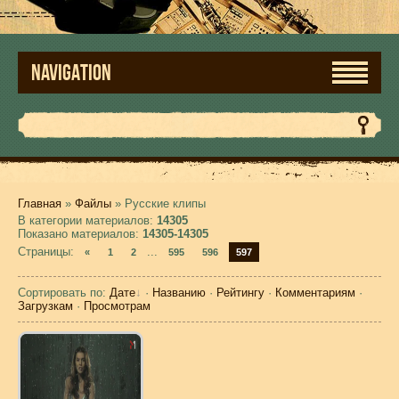
NAVIGATION
Главная
»
Файлы
» Русские клипы
В категории материалов
:
14305
Показано материалов
:
14305-14305
Страницы
:
...
«
1
2
595
596
597
Сортировать по
:
Дате
·
Названию
·
Рейтингу
·
Комментариям
·
Загрузкам
·
Просмотрам