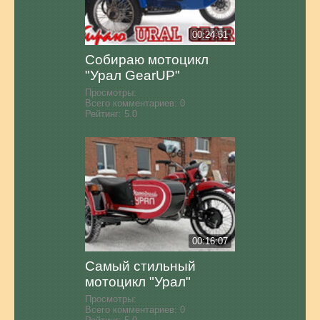
00:24:51
Собираю мотоцикл
"Урал GearUP"
Просмотры:
Всего комментариев:
0
Рейтинг:
5.0
00:16:07
Самый стильный
мотоцикл "Урал"
Просмотры:
Всего комментариев:
0