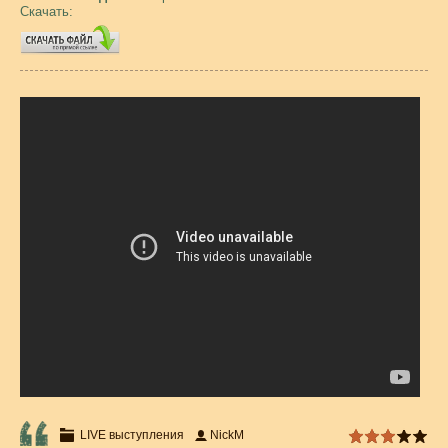
Скачать:
LIVE выступления
NickM