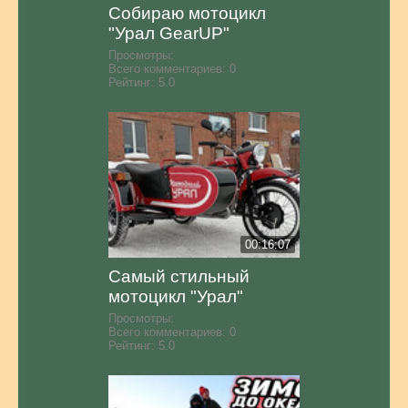
Собираю мотоцикл
"Урал GearUP"
Просмотры:
Всего комментариев:
0
Рейтинг:
5.0
00:16:07
Самый стильный
мотоцикл "Урал"
Просмотры:
Всего комментариев:
0
Рейтинг:
5.0