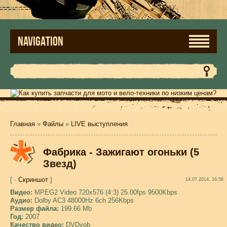
NAVIGATION
Главная
»
Файлы
»
LIVE выступления
Фабрика - Зажигают огоньки (5
Звезд)
[ ·
Скриншот
]
14.07.2014, 16:58
Видео:
MPEG2 Video 720x576 (4:3) 25.00fps 9500Kbps
Аудио:
Dolby AC3 48000Hz 6ch 256Kbps
Размер файла:
199.66 Mb
Год:
2007
Качество видео:
DVDvob