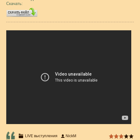
Скачать:
LIVE выступления
NickM