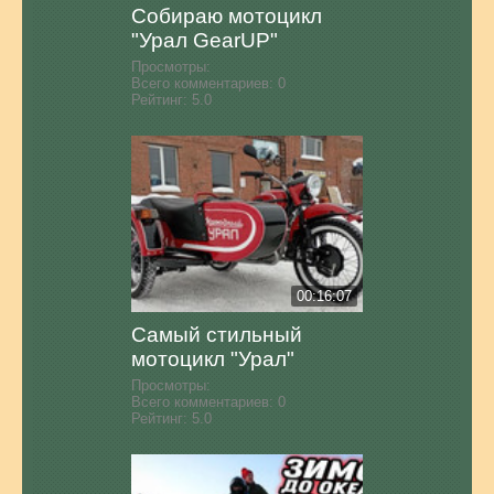
Собираю мотоцикл
"Урал GearUP"
Просмотры:
Всего комментариев:
0
Рейтинг:
5.0
00:16:07
Самый стильный
мотоцикл "Урал"
Просмотры:
Всего комментариев:
0
Рейтинг:
5.0