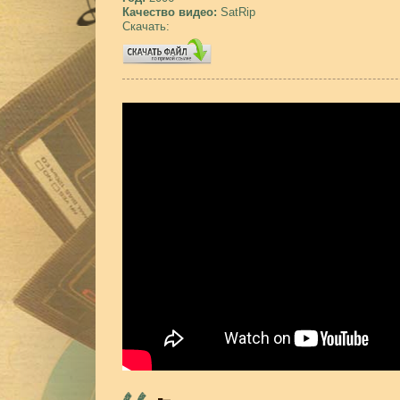
Качество видео:
SatRip
Скачать: