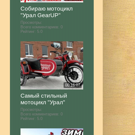
Собираю мотоцикл
"Урал GearUP"
Просмотры:
Всего комментариев:
0
Рейтинг:
5.0
00:16:07
Самый стильный
мотоцикл "Урал"
Просмотры:
Всего комментариев:
0
Рейтинг:
5.0