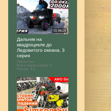
01:04:29
Дальняк на
квадроцикле до
Ледовитого океана. 3
серия
Просмотры:
Всего комментариев:
0
Рейтинг:
5.0