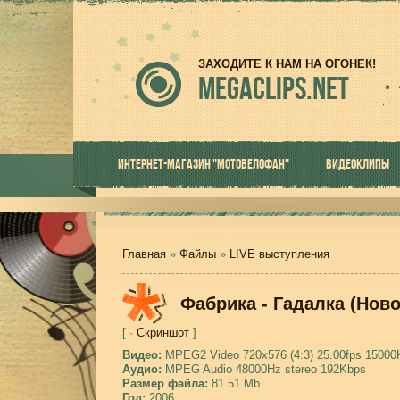
ЗАХОДИТЕ К НАМ НА ОГОНЕК!
MEGACLIPS.NET
ИНТЕРНЕТ-МАГАЗИН "МОТОВЕЛОФАН"
ВИДЕОКЛИПЫ
Главная
»
Файлы
»
LIVE выступления
Фабрика - Гадалка (Нов
[ ·
Скриншот
]
Видео:
MPEG2 Video 720x576 (4:3) 25.00fps 15000
Аудио:
MPEG Audio 48000Hz stereo 192Kbps
Размер файла:
81.51 Mb
Год:
2006