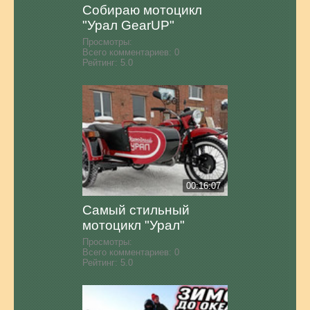
Собираю мотоцикл
"Урал GearUP"
Просмотры:
Всего комментариев:
0
Рейтинг:
5.0
00:16:07
Самый стильный
мотоцикл "Урал"
Просмотры:
Всего комментариев:
0
Рейтинг:
5.0