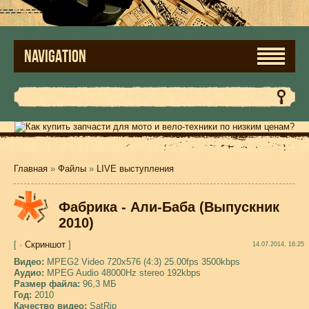
NAVIGATION
Главная
»
Файлы
»
LIVE выступления
Фабрика - Али-Баба (Выпускник
2010)
[ ·
Скриншот
]
14.07.2014, 16:25
Видео:
MPEG2 Video 720x576 (4:3) 25.00fps 3500kbps
Аудио:
MPEG Audio 48000Hz stereo 192kbps
Размер файла:
96,3 МБ
Год:
2010
Качество видео:
SatRip