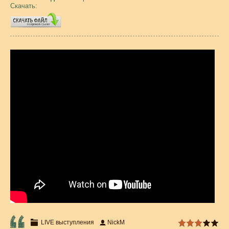
Скачать:
LIVE выступления
NickM