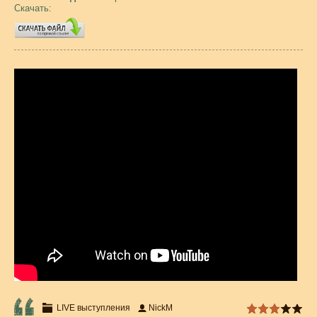
Скачать:
LIVE выступления
NickM