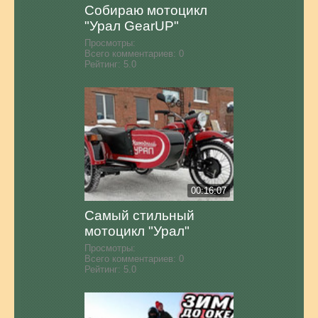
Собираю мотоцикл
"Урал GearUP"
Просмотры:
Всего комментариев:
0
Рейтинг:
5.0
00:16:07
Самый стильный
мотоцикл "Урал"
Просмотры:
Всего комментариев:
0
Рейтинг:
5.0