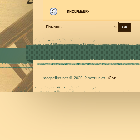
Информация
megaclips.net © 2026
.
Хостинг от
uCoz