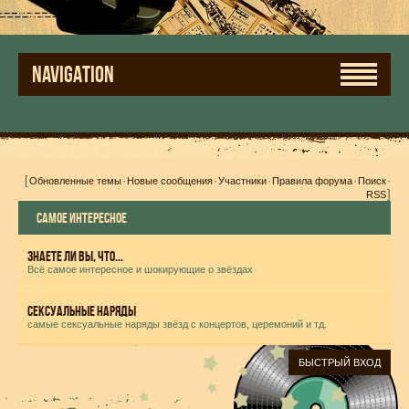
NAVIGATION
[
·
·
·
·
·
Обновленные темы
Новые сообщения
Участники
Правила форума
Поиск
]
RSS
САМОЕ ИНТЕРЕСНОЕ
Знаете ли вы, что...
Всё самое интересное и шокирующие о звёздах
Сексуальные наряды
самые сексуальные наряды звёзд с концертов, церемоний и тд.