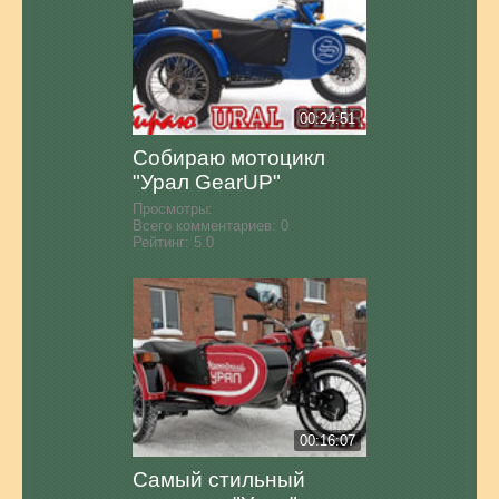
00:24:51
Собираю мотоцикл
"Урал GearUP"
Просмотры:
Всего комментариев:
0
Рейтинг:
5.0
00:16:07
Самый стильный