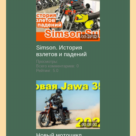
00:19:32
Simson. История
взлетов и падений
Просмотры:
Всего комментариев:
0
Рейтинг:
5.0
00:08:00
Новый мотоцикл