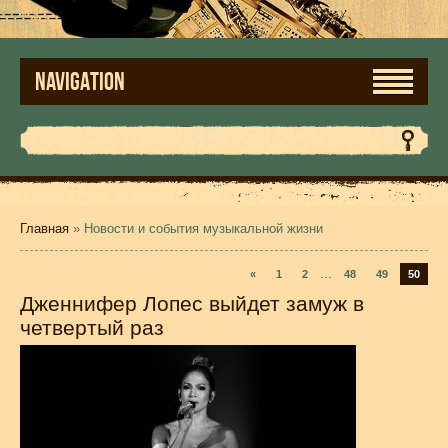
NAVIGATION
Главная
»
Новости и события музыкальной жизни
...
«
1
2
48
49
50
Дженнифер Лопес выйдет замуж в
четвертый раз