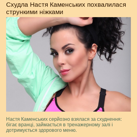
Схудла Настя Каменських похвалилася
стрункими ніжками
Настя Каменських серйозно взялася за схуднення:
бігає вранці, займається в тренажерному залі і
дотримується здорового меню.