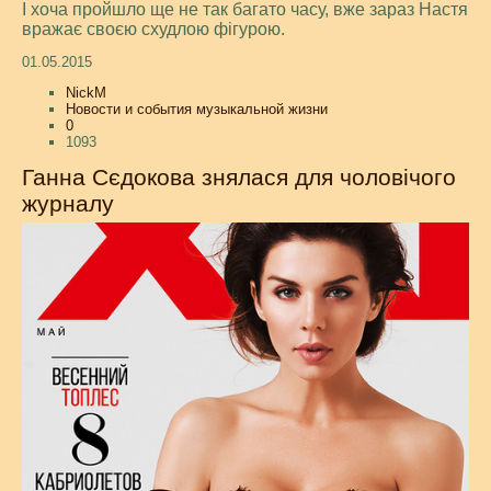
І хоча пройшло ще не так багато часу, вже зараз Настя
вражає своєю схудлою фігурою.
01.05.2015
NickM
Новости и события музыкальной жизни
0
1093
Ганна Сєдокова знялася для чоловічого
журналу