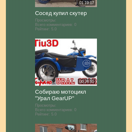
01:19:17
Сосед купил скутер
Просмотры:
Всего комментариев:
0
Рейтинг:
5.0
00:24:51
Собираю мотоцикл
"Урал GearUP"
Просмотры:
Всего комментариев:
0
Рейтинг:
5.0