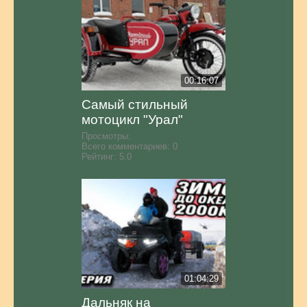
00:16:07
Самый стильный
мотоцикл "Урал"
Просмотры:
Всего комментариев:
0
Рейтинг:
5.0
01:04:29
Дальняк на