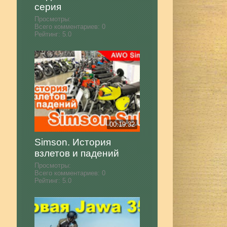
серия
Просмотры:
Всего комментариев:
0
Рейтинг:
5.0
00:19:32
Simson. История
взлетов и падений
Просмотры:
Всего комментариев:
0
Рейтинг:
5.0