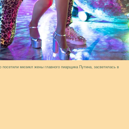
ю посетили мюзикл жены главного пиарщика Путина, засветилась в