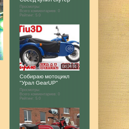
Просмотры:
Всего комментариев:
0
Рейтинг:
5.0
00:24:51
Собираю мотоцикл
"Урал GearUP"
Просмотры:
Всего комментариев:
0
Рейтинг:
5.0