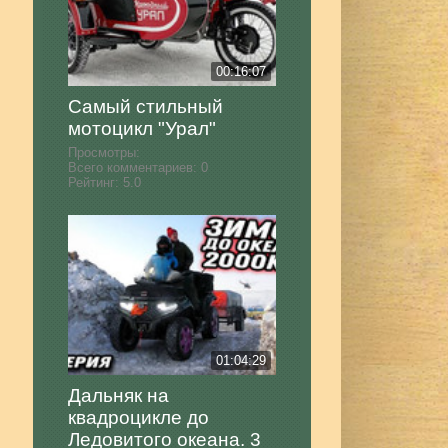
00:16:07
Самый стильный
мотоцикл "Урал"
Просмотры:
Всего комментариев:
0
Рейтинг:
5.0
01:04:29
Дальняк на
квадроцикле до
Ледовитого океана. 3